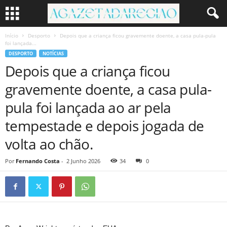
Início
Desporto
Depois que a criança ficou gravemente doente, a casa pula-pula
foi lançada...
DESPORTO
NOTÍCIAS
Depois que a criança ficou
gravemente doente, a casa pula-
pula foi lançada ao ar pela
tempestade e depois jogada de
volta ao chão.
Por
Fernando Costa
-
2 Junho 2026
34
0