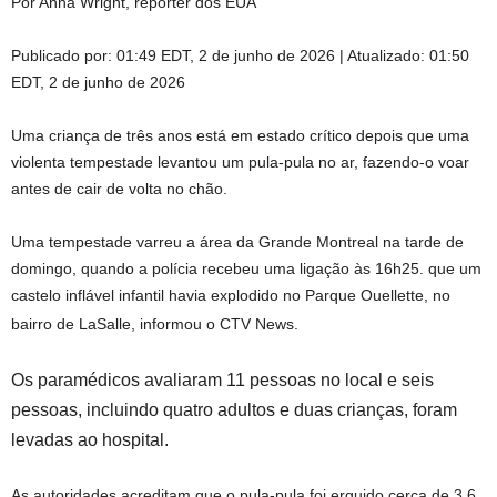
Por Anna Wright, repórter dos EUA
Publicado por:
01:49 EDT, 2 de junho de 2026
|
Atualizado:
01:50
EDT, 2 de junho de 2026
Uma criança de três anos está em estado crítico depois que uma
violenta tempestade levantou um pula-pula no ar, fazendo-o voar
antes de cair de volta no chão.
Uma tempestade varreu a área da Grande Montreal na tarde de
domingo, quando a polícia recebeu uma ligação às 16h25. que um
castelo inflável infantil havia explodido no Parque Ouellette, no
bairro de LaSalle, informou o CTV News.
Os paramédicos avaliaram 11 pessoas no local e seis
pessoas, incluindo quatro adultos e duas crianças, foram
levadas ao hospital.
As autoridades acreditam que o pula-pula foi erguido cerca de 3,6