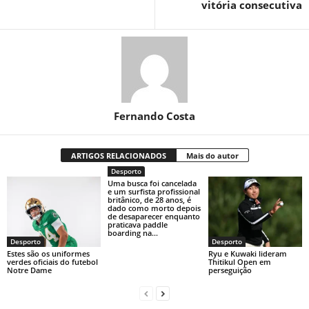
vitória consecutiva
Fernando Costa
ARTIGOS RELACIONADOS
Mais do autor
Desporto
Uma busca foi cancelada
e um surfista profissional
britânico, de 28 anos, é
dado como morto depois
de desaparecer enquanto
praticava paddle
boarding na...
Desporto
Desporto
Estes são os uniformes
Ryu e Kuwaki lideram
verdes oficiais do futebol
Thitikul Open em
Notre Dame
perseguição