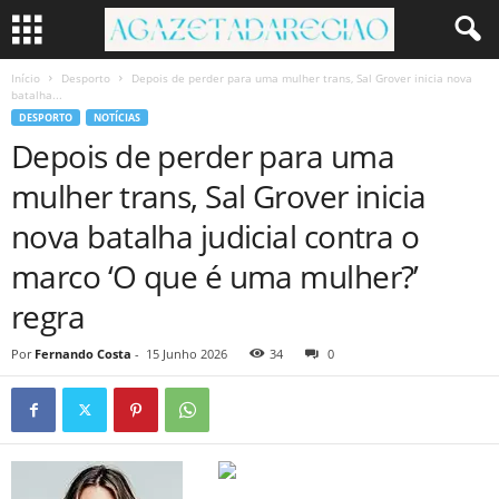
Início
Desporto
Depois de perder para uma mulher trans, Sal Grover inicia nova
batalha...
DESPORTO
NOTÍCIAS
Depois de perder para uma
mulher trans, Sal Grover inicia
nova batalha judicial contra o
marco ‘O que é uma mulher?’
regra
Por
Fernando Costa
-
15 Junho 2026
34
0