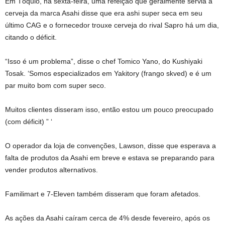
Em Tóquio, na sexta-feira, uma refeição que geralmente servia a
cerveja da marca Asahi disse que era ashi super seca em seu
último CAG e o fornecedor trouxe cerveja do rival Sapro há um dia,
citando o déficit.
“Isso é um problema”, disse o chef Tomico Yano, do Kushiyaki
Tosak. ‘Somos especializados em Yakitory (frango skved) e é um
par muito bom com super seco.
Muitos clientes disseram isso, então estou um pouco preocupado
(com déficit) ” ‘
O operador da loja de convenções, Lawson, disse que esperava a
falta de produtos da Asahi em breve e estava se preparando para
vender produtos alternativos.
Familimart e 7-Eleven também disseram que foram afetados.
As ações da Asahi caíram cerca de 4% desde fevereiro, após os