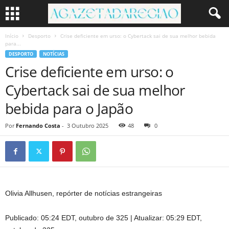
Início
Desporto
Crise deficiente em urso: o Cybertack sai de sua melhor bebida
para...
DESPORTO
NOTÍCIAS
Crise deficiente em urso: o
Cybertack sai de sua melhor
bebida para o Japão
Por
Fernando Costa
-
3 Outubro 2025
48
0
Olivia Allhusen, repórter de notícias estrangeiras
Publicado:
05:24 EDT, outubro de 325
|
Atualizar:
05:29 EDT,