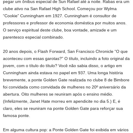
pegar um ônibus especial de Sun Rafael até a noite. Rabas era um
clube ativo na San Rafael High School. Começou por Wylma
“Cookie” Cunningham em 1927. Cunningham é consultor de
professores e professor de economia doméstica por muitos anos.
O serviço espiritual deste clube, boa vontade, amizade e um
parentesco especial combinado.
20 anos depois, o Flash Forward, San Francisco Chronicle “O que
aconteceu com essas garotas?” O título, incluindo a foto original da
jovem, com o título do título? Você não sabia disso, o artigo em
Cunningham ainda estava no papel em 937. Uma longa história
brevemente, a ponte Golden Gate realizada no clube 8 de Bimbore
foi convidada como convidada de mulheres no 20º aniversário da
abertura. Oito mulheres se reuniram após o ensino médio.
(Infelizmente, Janet Hate morreu em apendicite no dia 5.) E, é
claro, eles se reuniram na ponte Golden Gate para reforçar sua
famosa ponte.
Em alguma cultura pop: a Ponte Golden Gate foi exibida em vários