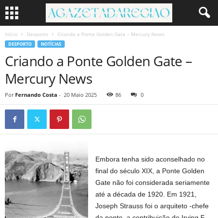
Início
Desporto
Criando a Ponte Golden Gate – Mercury News
DESPORTO
NOTÍCIAS
Criando a Ponte Golden Gate –
Mercury News
Por
Fernando Costa
-
20 Maio 2025
86
0
Embora tenha sido aconselhado no
final do século XIX, a Ponte Golden
Gate não foi considerada seriamente
até a década de 1920. Em 1921,
Joseph Strauss foi o arquiteto -chefe
da ponte, a contribuição de Irving F.