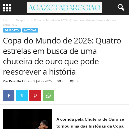
Início
Desporto
Copa do Mundo de 2026: Quatro estrelas em busca de uma
chuteira...
DESPORTO
NOTÍCIAS
Copa do Mundo de 2026: Quatro
estrelas em busca de uma
chuteira de ouro que pode
reescrever a história
Por
Priscilla Lima
-
9 Julho 2026
8
0
A corrida pela Chuteira de Ouro se
tornou uma das histórias da Copa