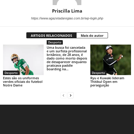
Priscilla Lima
https://www.agazetadaregiao.com.br/wp-login.php
ARTIGOS RELACIONADOS
Mais do autor
Desporto
Uma busca foi cancelada
e um surfista profissional
britânico, de 28 anos, é
dado como morto depois
de desaparecer enquanto
praticava paddle
boarding na...
Desporto
Desporto
Estes são os uniformes
Ryu e Kuwaki lideram
verdes oficiais do futebol
Thitikul Open em
Notre Dame
perseguição