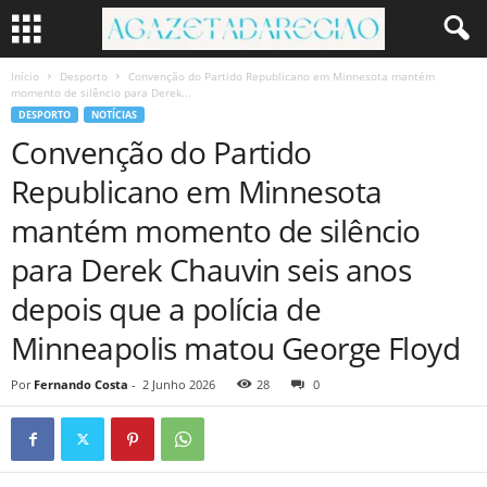
Início
Desporto
Convenção do Partido Republicano em Minnesota mantém
momento de silêncio para Derek...
DESPORTO
NOTÍCIAS
Convenção do Partido
Republicano em Minnesota
mantém momento de silêncio
para Derek Chauvin seis anos
depois que a polícia de
Minneapolis matou George Floyd
Por
Fernando Costa
-
2 Junho 2026
28
0