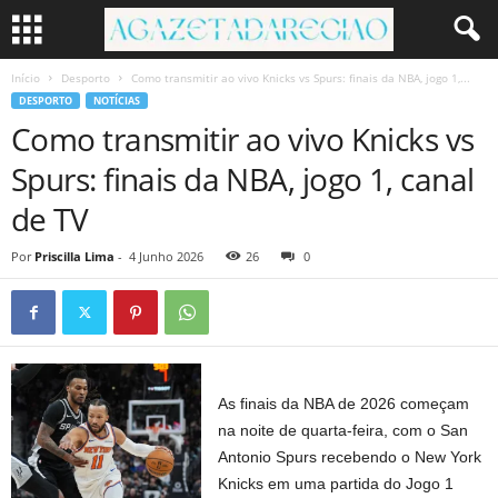
Início
Desporto
Como transmitir ao vivo Knicks vs Spurs: finais da NBA, jogo 1,...
DESPORTO
NOTÍCIAS
Como transmitir ao vivo Knicks vs
Spurs: finais da NBA, jogo 1, canal
de TV
Por
Priscilla Lima
-
4 Junho 2026
26
0
As finais da NBA de 2026 começam
na noite de quarta-feira, com o San
Antonio Spurs recebendo o New York
Knicks em uma partida do Jogo 1