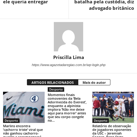
ele queria entregar
batalha pela custódia, diz
advogado britânico
Priscilla Lima
https://www.agazetadaregiao.com.br/wp-login.php
ARTIGOS RELACIONADOS
Mais do autor
Desporto
Momentos finais
comoventes da ‘Bela
Adormecida do Everest’,
enquanto a alpinista
implora ‘Não me deixe
aqui para morrer’ antes
que seu corpo congele
no...
Desporto
Desporto
Marlins encontra
Relatório de observação
‘cachorro triste’ viral que
de jogadores oponentes
não ganhou cachorro-
da USC – Jeremiah
quente e recompensará
Cooper, Penn State