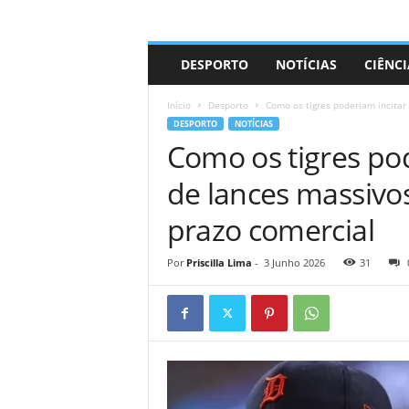
A
DESPORTO
NOTÍCIAS
CIÊNCI
d
r
Início
Desporto
Como os tigres poderiam incitar 
i
DESPORTO
NOTÍCIAS
a
Como os tigres po
n
o
de lances massivos
prazo comercial
Por
Priscilla Lima
-
3 Junho 2026
31