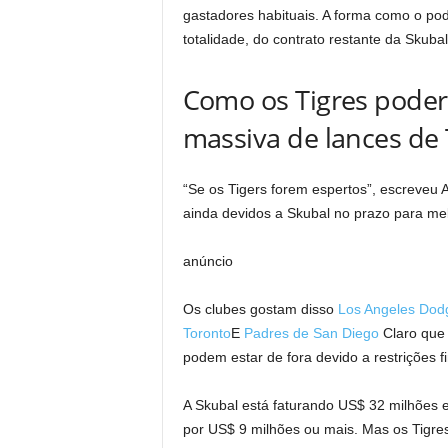
gastadores habituais. A forma como o pod
totalidade, do contrato restante da Skubal
Como os Tigres pode
massiva de lances de 
“Se os Tigers forem espertos”, escreveu 
ainda devidos a Skubal no prazo para mel
anúncio
Os clubes gostam disso
Los Angeles Dod
Toronto
E
Padres de San Diego
Claro que 
podem estar de fora devido a restrições f
A Skubal está faturando US$ 32 milhões es
por US$ 9 milhões ou mais. Mas os Tigres