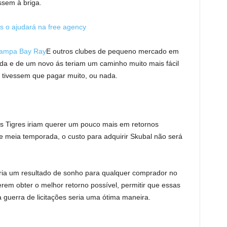
ssem à briga.
rs o ajudará na free agency
ampa Bay Ray
E outros clubes de pequeno mercado em
a e de um novo ás teriam um caminho muito mais fácil
 tivessem que pagar muito, ou nada.
 os Tigres iriam querer um pouco mais em retornos
e meia temporada, o custo para adquirir Skubal não será
ria um resultado de sonho para qualquer comprador no
rem obter o melhor retorno possível, permitir que essas
guerra de licitações seria uma ótima maneira.