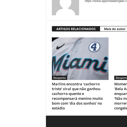
https://www.agazetadaregiao.c
ARTIGOS RELACIONADOS
Mais do autor
Desporto
Desport
Marlins encontra ‘cachorro
Moment
triste’ viral que não ganhou
‘Bela A
cachorro-quente e
enquant
recompensará menino muito
‘Não m
bom com ‘dia dos sonhos’ no
morrer’
estádio
congele