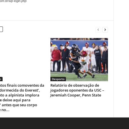
om.br/wp-login.php
o
Desporto
os finais comoventes da
Relatório de observação de
dormecida do Everest’,
jogadores oponentes da USC –
o a alpinista implora
Jeremiah Cooper, Penn State
e deixe aqui para
 antes que seu corpo
 no...