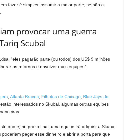
em fazer é simples: assumir a maior parte, se não a
.
riam provocar uma guerra
Tariq Scubal
Axisa, “eles pagarão parte (ou todos) dos US$ 9 milhões
horar os retornos e envolver mais equipes”.
gers
,
Atlanta Braves
,
Filhotes de Chicago
,
Blue Jays de
estão interessados ​​no Skubal, algumas outras equipes
inanceiras.
te ano e, no prazo final, uma equipe irá adquirir a Skubal
 poderiam pegar esse dinheiro e abrir a porta para que