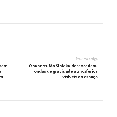
Próximo artigo
iram
O supertufão Sinlaku desencadeou
a
ondas de gravidade atmosférica
em
visíveis do espaço