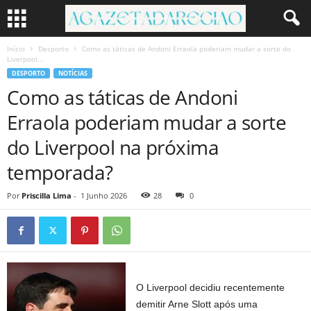
Início
Desporto
Como as táticas de Andoni Erraola poderiam mudar a sorte do
Liverpool...
DESPORTO
NOTÍCIAS
Como as táticas de Andoni
Erraola poderiam mudar a sorte
do Liverpool na próxima
temporada?
Por
Priscilla Lima
-
1 Junho 2026
28
0
O Liverpool decidiu recentemente
demitir Arne Slott após uma