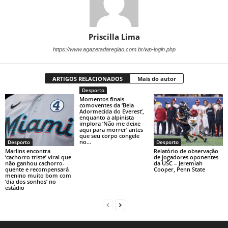
Priscilla Lima
https://www.agazetadaregiao.com.br/wp-login.php
ARTIGOS RELACIONADOS
Mais do autor
Desporto
Momentos finais
comoventes da ‘Bela
Adormecida do Everest’,
enquanto a alpinista
implora ‘Não me deixe
aqui para morrer’ antes
que seu corpo congele
no...
Desporto
Desporto
Marlins encontra
Relatório de observação
‘cachorro triste’ viral que
de jogadores oponentes
não ganhou cachorro-
da USC – Jeremiah
quente e recompensará
Cooper, Penn State
menino muito bom com
‘dia dos sonhos’ no
estádio