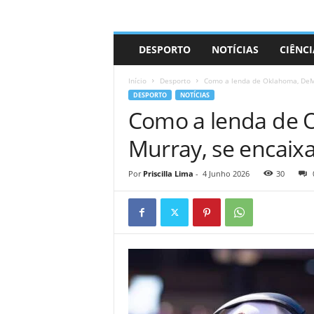
A
DESPORTO
NOTÍCIAS
CIÊNCI
d
r
Início
Desporto
Como a lenda de Oklahoma, DeMa
i
DESPORTO
NOTÍCIAS
a
Como a lenda de 
n
o
Murray, se encaixa
Por
Priscilla Lima
-
4 Junho 2026
30