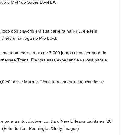
endo o MVP do Super Bowl LX.
ogo dos playoffs em sua carreira na NFL, ele tem
cluindo uma vaga no Pro Bowl.
enquanto corria mais de 7.000 jardas como jogador do
nessee Titans. Ele traz essa experiência valiosa para a
ões”, disse Murray. “Você tem pouca influência desse
re para um touchdown contra o New Orleans Saints em 28
. (Foto de Tom Pennington/Getty Images)