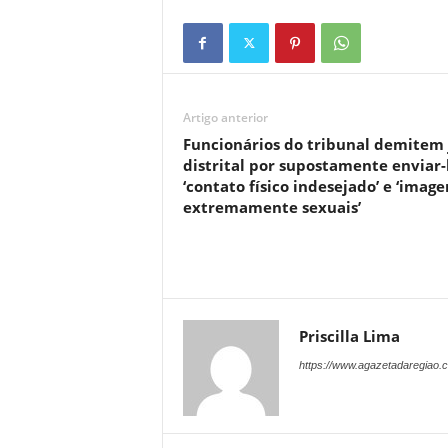
Artigo anterior
Funcionários do tribunal demitem 
distrital por supostamente enviar-
‘contato físico indesejado’ e ‘image
extremamente sexuais’
Priscilla Lima
https://www.agazetadaregiao.c