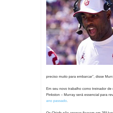
preciso muito para embarcar”, disse Murra
Em seu novo trabalho como treinador de r
Pinkston – Murray será essencial para rev
ano passado
.
Os Chiefs não apenas ficaram em 25º lug