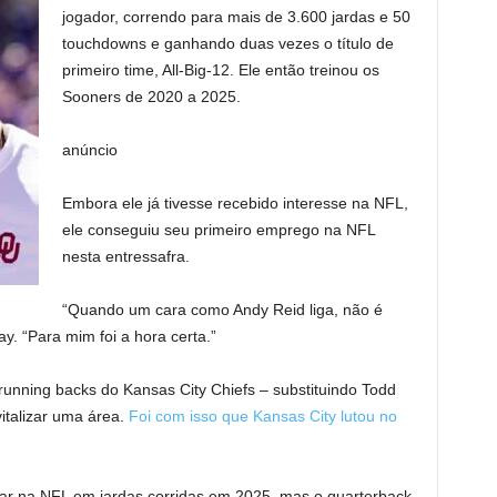
jogador, correndo para mais de 3.600 jardas e 50
touchdowns e ganhando duas vezes o título de
primeiro time, All-Big-12. Ele então treinou os
Sooners de 2020 a 2025.
anúncio
Embora ele já tivesse recebido interesse na NFL,
ele conseguiu seu primeiro emprego na NFL
nesta entressafra.
“Quando um cara como Andy Reid liga, não é
y. “Para mim foi a hora certa.”
unning backs do Kansas City Chiefs – substituindo Todd
italizar uma área.
Foi com isso que Kansas City lutou no
ar na NFL em jardas corridas em 2025, mas o quarterback