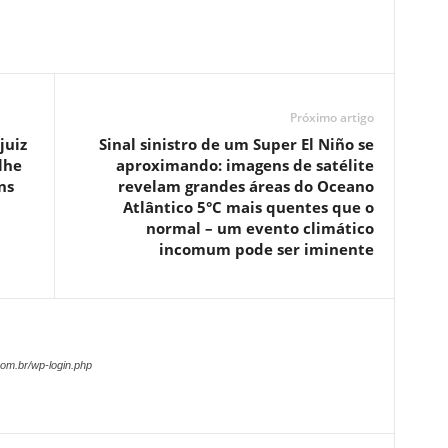
Próximo artigo
juiz
Sinal sinistro de um Super El Niño se
lhe
aproximando: imagens de satélite
ns
revelam grandes áreas do Oceano
Atlântico 5°C mais quentes que o
normal – um evento climático
incomum pode ser iminente
om.br/wp-login.php