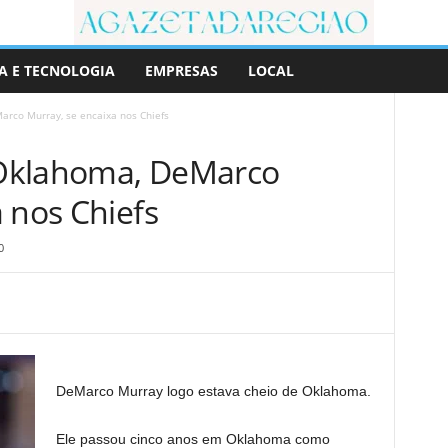
A E TECNOLOGIA
EMPRESAS
LOCAL
rco Murray, se encaixa nos Chiefs
Oklahoma, DeMarco
 nos Chiefs
0
DeMarco Murray logo estava cheio de Oklahoma.
Ele passou cinco anos em Oklahoma como