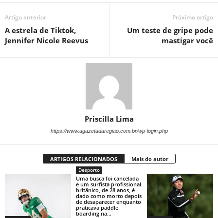
Artigo anterior
Próximo artigo
A estrela de Tiktok,
Um teste de gripe pode
Jennifer Nicole Reevus
mastigar você
Priscilla Lima
https://www.agazetadaregiao.com.br/wp-login.php
ARTIGOS RELACIONADOS
Mais do autor
Desporto
Uma busca foi cancelada
e um surfista profissional
britânico, de 28 anos, é
dado como morto depois
de desaparecer enquanto
praticava paddle
boarding na...