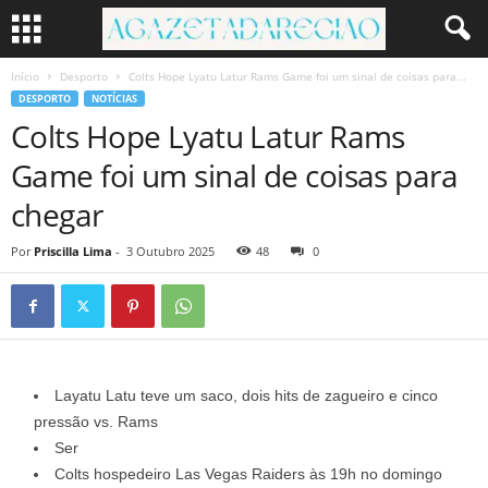
Início
Desporto
Colts Hope Lyatu Latur Rams Game foi um sinal de coisas para...
DESPORTO
NOTÍCIAS
Colts Hope Lyatu Latur Rams
Game foi um sinal de coisas para
chegar
Por
Priscilla Lima
-
3 Outubro 2025
48
0
Layatu Latu teve um saco, dois hits de zagueiro e cinco
pressão vs. Rams
Ser
Colts hospedeiro Las Vegas Raiders às 19h no domingo