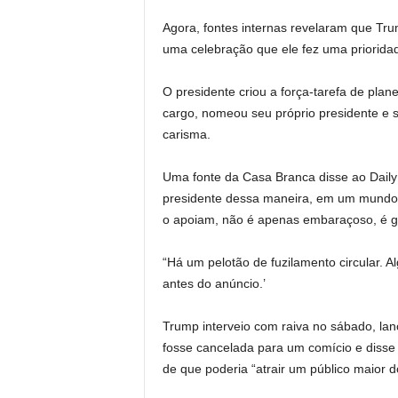
Agora, fontes internas revelaram que Tru
uma celebração que ele fez uma priorida
O presidente criou a força-tarefa de pla
cargo, nomeou seu próprio presidente e s
carisma.
Uma fonte da Casa Branca disse ao Daily 
presidente dessa maneira, em um mundo o
o apoiam, não é apenas embaraçoso, é gr
“Há um pelotão de fuzilamento circular. A
antes do anúncio.’
Trump interveio com raiva no sábado, lan
fosse cancelada para um comício e disse 
de que poderia “atrair um público maior d