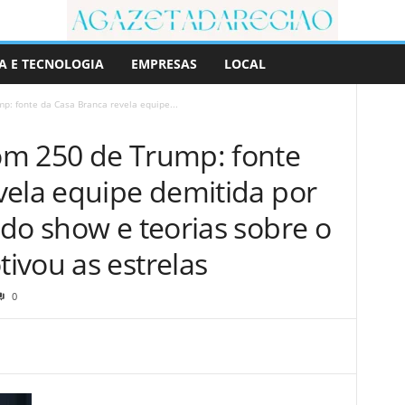
A E TECNOLOGIA
EMPRESAS
LOCAL
: fonte da Casa Branca revela equipe...
om 250 de Trump: fonte
vela equipe demitida por
do show e teorias sobre o
ivou as estrelas
0