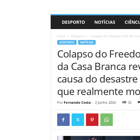
A
DESPORTO
NOTÍCIAS
CIÊNCI
d
r
Início
Desporto
Colapso do Freedom 250 de Trump
i
DESPORTO
NOTÍCIAS
a
Colapso do Freed
n
o
da Casa Branca re
causa do desastre 
que realmente mot
Por
Fernando Costa
-
2 Junho 2026
32