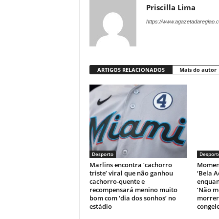
Priscilla Lima
https://www.agazetadaregiao.c
ARTIGOS RELACIONADOS
Mais do autor
Desporto
Desport
Marlins encontra ‘cachorro
Moment
triste’ viral que não ganhou
‘Bela A
cachorro-quente e
enquant
recompensará menino muito
‘Não m
bom com ‘dia dos sonhos’ no
morrer’
estádio
congele