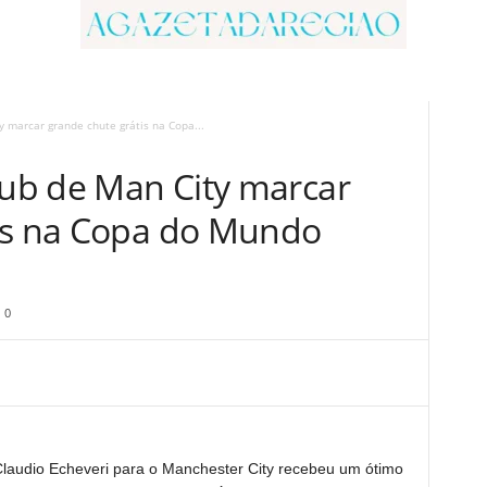
y marcar grande chute grátis na Copa...
lub de Man City marcar
is na Copa do Mundo
0
laudio Echeveri para o Manchester City recebeu um ótimo