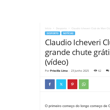
A
d
r
Início
Desporto
Claudio Icheveri Club de Man Cit
i
DESPORTO
NOTÍCIAS
a
Claudio Icheveri C
n
o
grande chute grát
(vídeo)
Por
Priscilla Lima
-
23 Junho 2025
62
O primeiro começo do longo começo de C