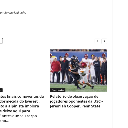
om.br/wp-login.php
o
Desporto
os finais comoventes da
Relatório de observação de
dormecida do Everest’,
jogadores oponentes da USC –
o a alpinista implora
Jeremiah Cooper, Penn State
e deixe aqui para
 antes que seu corpo
 no...