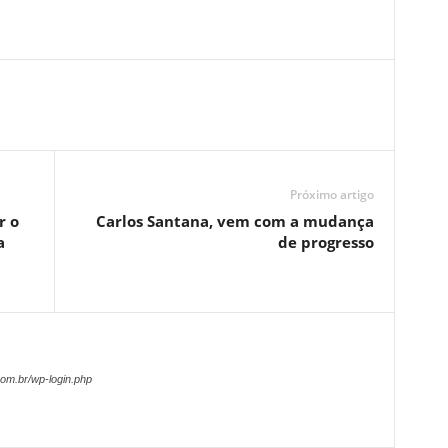
Próximo artigo
r o
Carlos Santana, vem com a mudança
a
de progresso
om.br/wp-login.php