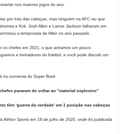
esente nos maiores jogos do ano.
tar por trás das cabeças, mas ninguém na AFC viu que
ahomes e Kok. Josh Allen e Lamar Jackson falharam em
erminou a temporada de Allen no ano passado.
do os chefes em 2021, o que achamos um pouco
ueiros e treinadores do futebol, e você pode discutir um
rá na conversa do Super Bowl.
efes pararam de voltar ao “material explosivo”
to têm ‘guerra da verdade’ em 1 posição nas cabeças
ela Athlon Sports em 18 de julho de 2025, onde foi publicada