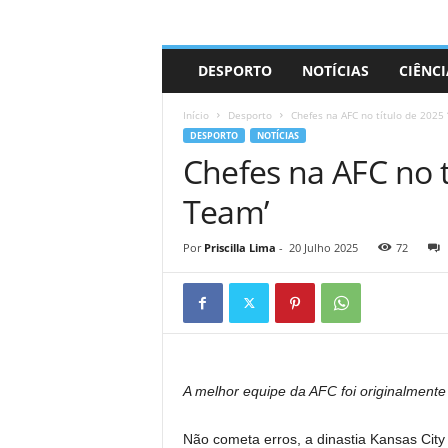
A
DESPORTO
NOTÍCIAS
CIÊNCI
d
r
Início
Desporto
Chefes na AFC no título de 2025
i
DESPORTO
NOTÍCIAS
a
Chefes na AFC no t
n
o
Team’
Por
Priscilla Lima
-
20 Julho 2025
72
A melhor equipe da AFC foi originalmente 
Não cometa erros, a dinastia Kansas City