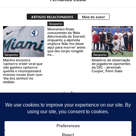
ARTIGOS RELACIONADOS
Mais do autor
Desporto
Momentos finais
comoventes da ‘Bela
Adormecida do Everest’,
enquanto a alpinista
implora ‘Não me deixe
aqui para morrer’ antes
que seu corpo congele
no...
Desporto
Desporto
Marlins encontra
Relatório de observação
‘cachorro triste’ viral que
de jogadores oponentes
não ganhou cachorro-
da USC – Jeremiah
quente e recompensará
Cooper, Penn State
menino muito bom com
‘dia dos sonhos’ no
estádio