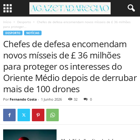
Início
Desporto
Chefes de defesa encomendam novos mísseis de £ 36 milhões
para proteger...
DESPORTO
NOTÍCIAS
Chefes de defesa encomendam
novos mísseis de £ 36 milhões
para proteger os interesses do
Oriente Médio depois de derrubar
mais de 100 drones
Por
Fernando Costa
-
1 Junho 2026
32
0