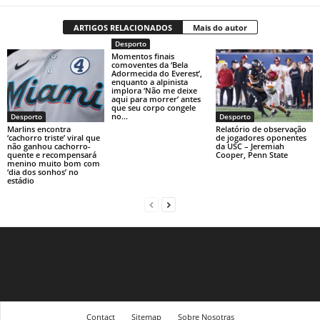
ARTIGOS RELACIONADOS
Mais do autor
Desporto
Momentos finais
comoventes da ‘Bela
Adormecida do Everest’,
enquanto a alpinista
implora ‘Não me deixe
aqui para morrer’ antes
que seu corpo congele
no...
Desporto
Desporto
Marlins encontra
Relatório de observação
‘cachorro triste’ viral que
de jogadores oponentes
não ganhou cachorro-
da USC – Jeremiah
quente e recompensará
Cooper, Penn State
menino muito bom com
‘dia dos sonhos’ no
estádio
Contact
Sitemap
Sobre Nosotras