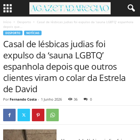
Início
Desporto
Casal de lésbicas judias foi expulso da ‘sauna LGBTQ’ espanhola
depois que...
DESPORTO
NOTÍCIAS
Casal de lésbicas judias foi
expulso da ‘sauna LGBTQ’
espanhola depois que outros
clientes viram o colar da Estrela
de David
Por
Fernando Costa
-
1 Junho 2026
36
0