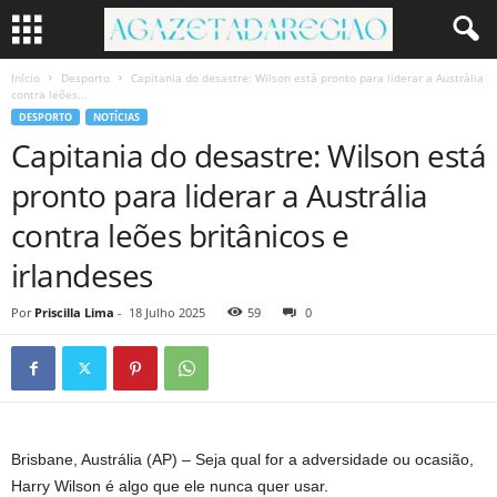
Início
Desporto
Capitania do desastre: Wilson está pronto para liderar a Austrália
contra leões...
DESPORTO
NOTÍCIAS
Capitania do desastre: Wilson está
pronto para liderar a Austrália
contra leões britânicos e
irlandeses
Por
Priscilla Lima
-
18 Julho 2025
59
0
Brisbane, Austrália (AP) – Seja qual for a adversidade ou ocasião,
Harry Wilson é algo que ele nunca quer usar.