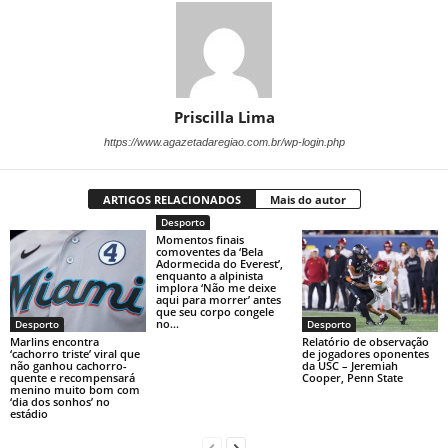
Priscilla Lima
https://www.agazetadaregiao.com.br/wp-login.php
ARTIGOS RELACIONADOS
Mais do autor
Desporto
Momentos finais
comoventes da ‘Bela
Adormecida do Everest’,
enquanto a alpinista
implora ‘Não me deixe
aqui para morrer’ antes
que seu corpo congele
no...
Desporto
Desporto
Marlins encontra
Relatório de observação
‘cachorro triste’ viral que
de jogadores oponentes
não ganhou cachorro-
da USC – Jeremiah
quente e recompensará
Cooper, Penn State
menino muito bom com
‘dia dos sonhos’ no
estádio