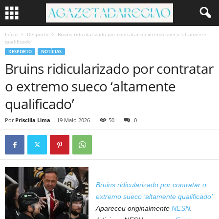
Início
Desporto
Bruins ridicularizado por contratar o extremo sueco ‘altamente
qualificado’
DESPORTO
NOTÍCIAS
Bruins ridicularizado por contratar
o extremo sueco ‘altamente
qualificado’
Por
Priscilla Lima
-
19 Maio 2026
50
0
Bruins ridicularizado por contratar o
extremo sueco ‘altamente qualificado’
Apareceu originalmente
NESN
.