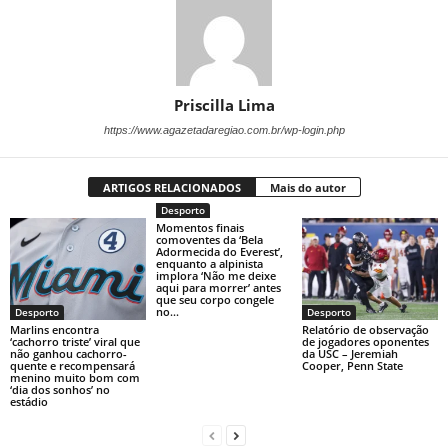
Priscilla Lima
https://www.agazetadaregiao.com.br/wp-login.php
ARTIGOS RELACIONADOS
Mais do autor
Desporto
Momentos finais
comoventes da ‘Bela
Adormecida do Everest’,
enquanto a alpinista
implora ‘Não me deixe
aqui para morrer’ antes
que seu corpo congele
no...
Desporto
Desporto
Marlins encontra
Relatório de observação
‘cachorro triste’ viral que
de jogadores oponentes
não ganhou cachorro-
da USC – Jeremiah
quente e recompensará
Cooper, Penn State
menino muito bom com
‘dia dos sonhos’ no
estádio