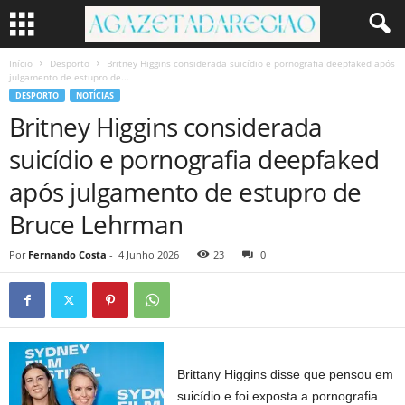
Início
Desporto
Britney Higgins considerada suicídio e pornografia deepfaked após
julgamento de estupro de...
DESPORTO
NOTÍCIAS
Britney Higgins considerada
suicídio e pornografia deepfaked
após julgamento de estupro de
Bruce Lehrman
Por
Fernando Costa
-
4 Junho 2026
23
0
Brittany Higgins disse que pensou em
suicídio e foi exposta a pornografia