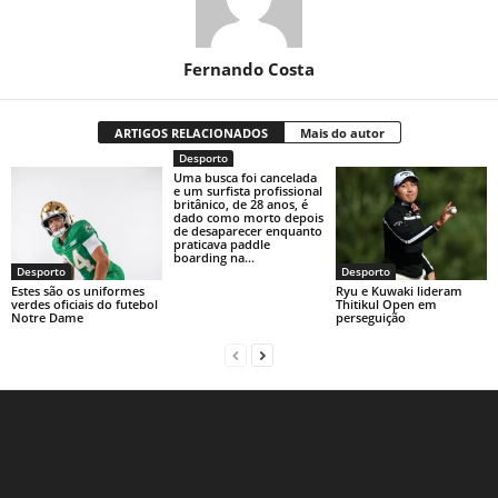
Fernando Costa
ARTIGOS RELACIONADOS
Mais do autor
Desporto
Uma busca foi cancelada
e um surfista profissional
britânico, de 28 anos, é
dado como morto depois
de desaparecer enquanto
praticava paddle
boarding na...
Desporto
Desporto
Estes são os uniformes
Ryu e Kuwaki lideram
verdes oficiais do futebol
Thitikul Open em
Notre Dame
perseguição