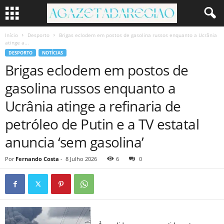
Início
Desporto
Brigas eclodem em postos de gasolina russos enquanto a Ucrânia
atinge a...
DESPORTO
NOTÍCIAS
Brigas eclodem em postos de
gasolina russos enquanto a
Ucrânia atinge a refinaria de
petróleo de Putin e a TV estatal
anuncia ‘sem gasolina’
Por
Fernando Costa
-
8 Julho 2026
6
0