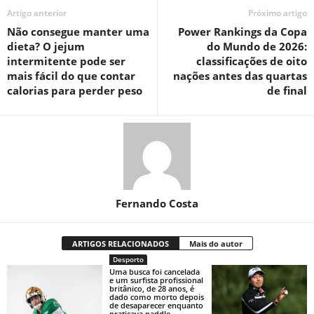
Artigo anterior
Próximo artigo
Não consegue manter uma
Power Rankings da Copa
dieta? O jejum
do Mundo de 2026:
intermitente pode ser
classificações de oito
mais fácil do que contar
nações antes das quartas
calorias para perder peso
de final
Fernando Costa
ARTIGOS RELACIONADOS
Mais do autor
Desporto
Uma busca foi cancelada
e um surfista profissional
britânico, de 28 anos, é
dado como morto depois
de desaparecer enquanto
praticava paddle