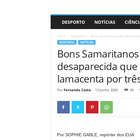
A
DESPORTO
NOTÍCIAS
CIÊNCI
d
r
Início
Desporto
Bons Samaritanos descobriram a
i
DESPORTO
NOTÍCIAS
a
Bons Samaritanos
n
o
desaparecida que 
lamacenta por três
Por
Fernando Costa
-
13 Junho 2026
34
Por SOPHIE GABLE, repórter dos EUA