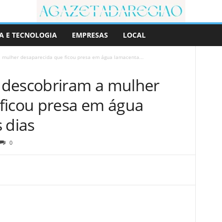
A E TECNOLOGIA
EMPRESAS
LOCAL
 mulher desaparecida que ficou presa em água lamacenta...
 descobriram a mulher
ficou presa em água
 dias
0