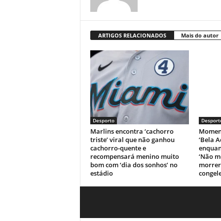
ARTIGOS RELACIONADOS
Mais do autor
Desporto
Desport
Marlins encontra ‘cachorro
Moment
triste’ viral que não ganhou
‘Bela A
cachorro-quente e
enquant
recompensará menino muito
‘Não m
bom com ‘dia dos sonhos’ no
morrer’
estádio
congele