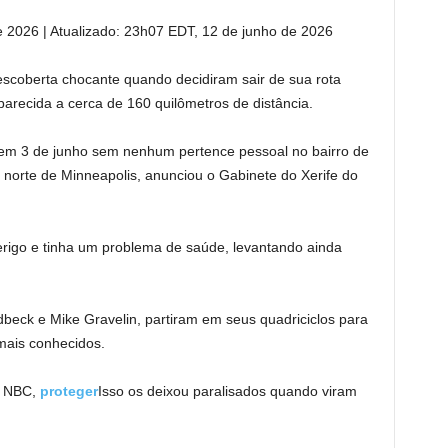
e 2026
|
Atualizado:
23h07 EDT, 12 de junho de 2026
descoberta chocante quando decidiram sair de sua rota
arecida a cerca de 160 quilômetros de distância.
em 3 de junho sem nenhum pertence pessoal no bairro de
o norte de Minneapolis, anunciou o Gabinete do Xerife do
erigo e tinha um problema de saúde, levantando ainda
.
beck e Mike Gravelin, partiram em seus quadriciclos para
 mais conhecidos.
da NBC,
proteger
Isso os deixou paralisados ​​quando viram