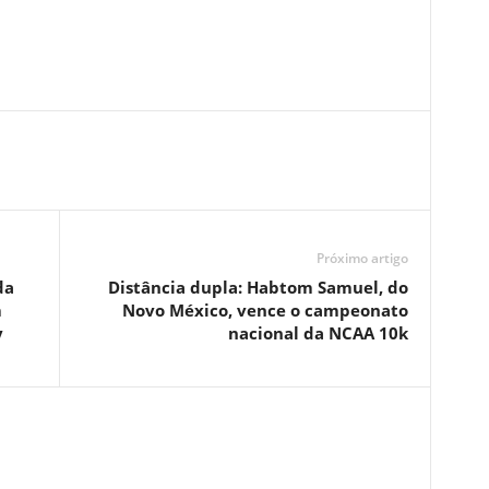
Próximo artigo
da
Distância dupla: Habtom Samuel, do
m
Novo México, vence o campeonato
y
nacional da NCAA 10k