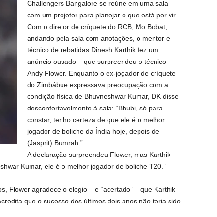
Challengers Bangalore se reúne em uma sala
com um projetor para planejar o que está por vir.
Com o diretor de críquete do RCB, Mo Bobat,
andando pela sala com anotações, o mentor e
técnico de rebatidas Dinesh Karthik fez um
anúncio ousado – que surpreendeu o técnico
Andy Flower. Enquanto o ex-jogador de críquete
do Zimbábue expressava preocupação com a
condição física de Bhuvneshwar Kumar, DK disse
desconfortavelmente à sala: “Bhubi, só para
constar, tenho certeza de que ele é o melhor
jogador de boliche da Índia hoje, depois de
(Jasprit) Bumrah.”
A declaração surpreendeu Flower, mas Karthik
shwar Kumar, ele é o melhor jogador de boliche T20.”
os, Flower agradece o elogio – e “acertado” – que Karthik
credita que o sucesso dos últimos dois anos não teria sido