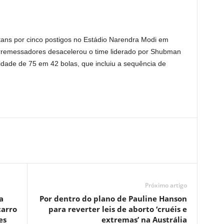
tans por cinco postigos no Estádio Narendra Modi em
remessadores desacelerou o time liderado por Shubman
ilidade de 75 em 42 bolas, que incluiu a sequência de
Próximo artigo
a
Por dentro do plano de Pauline Hanson
carro
para reverter leis de aborto ‘cruéis e
es
extremas’ na Austrália