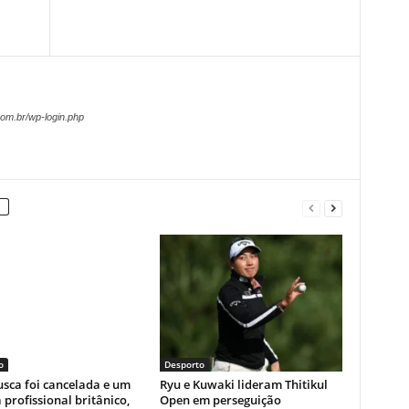
om.br/wp-login.php
o
Desporto
sca foi cancelada e um
Ryu e Kuwaki lideram Thitikul
a profissional britânico,
Open em perseguição