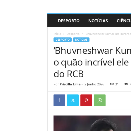
A
DESPORTO
NOTÍCIAS
CIÊNCI
d
r
Início
Desporto
‘Bhuvneshwar Kumar me surpreend
i
DESPORTO
NOTÍCIAS
a
‘Bhuvneshwar Ku
n
o
o quão incrível ele
do RCB
Por
Priscilla Lima
-
2 Junho 2026
31