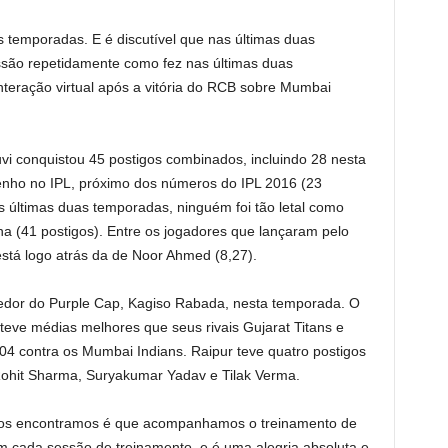
 temporadas. E é discutível que nas últimas duas
ssão repetidamente como fez nas últimas duas
teração virtual após a vitória do RCB sobre Mumbai
vi conquistou 45 postigos combinados, incluindo 28 nesta
nho no IPL, próximo dos números do IPL 2016 (23
as últimas duas temporadas, ninguém foi tão letal como
a (41 postigos). Entre os jogadores que lançaram pelo
stá logo atrás da de Noor Ahmed (8,27).
edor do Purple Cap, Kagiso Rabada, nesta temporada. O
teve médias melhores que seus rivais Gujarat Titans e
04 contra os Mumbai Indians. Raipur teve quatro postigos
ohit Sharma, Suryakumar Yadav e Tilak Verma.
 nos encontramos é que acompanhamos o treinamento de
m cada sessão de treinamento, e é uma alegria absoluta e