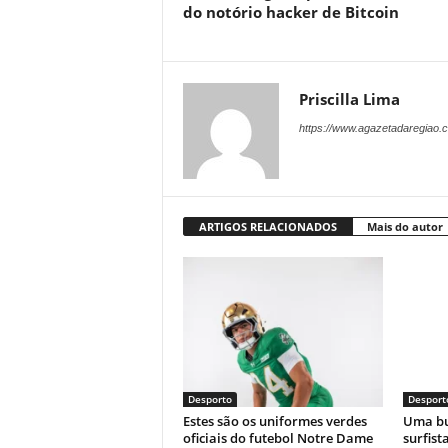
do notório hacker de Bitcoin
Priscilla Lima
https://www.agazetadaregiao.c
ARTIGOS RELACIONADOS
Mais do autor
Desporto
Desport
Estes são os uniformes verdes
Uma bu
oficiais do futebol Notre Dame
surfist