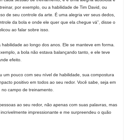
 treinar, por exemplo, ou a habilidade de Tim David, ou
o de seu controle da arte. É uma alegria ver seus dedos,
ntrole da bola e onde ele quer que ela chegue vá”, disse o
icou ao falar sobre isso.
a habilidade ao longo dos anos. Ele se manteve em forma.
exemplo, a bola não estava balançando tanto, e ele teve
nde efeito.
u um pouco com seu nível de habilidade, sua compostura
mpacto positivo em todos ao seu redor. Você sabe, seja em
u no campo de treinamento.
as pessoas ao seu redor, não apenas com suas palavras, mas
incrivelmente impressionante e me surpreendeu o quão