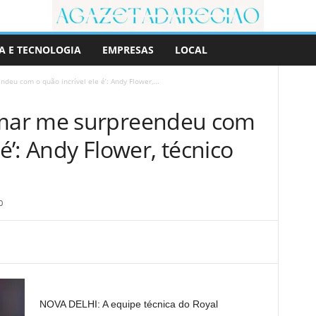
A E TECNOLOGIA
EMPRESAS
LOCAL
eu com o quão incrível ele é’: Andy Flower,...
mar me surpreendeu com
 é’: Andy Flower, técnico
0
NOVA DELHI: A equipe técnica do Royal