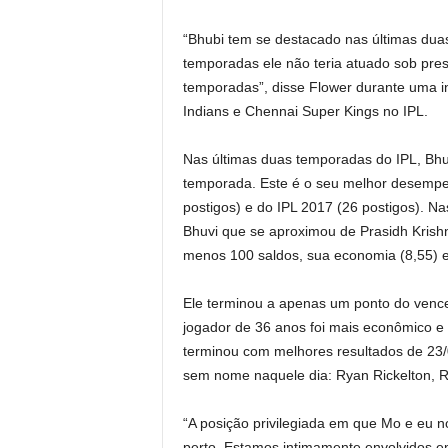
“Bhubi tem se destacado nas últimas duas
temporadas ele não teria atuado sob pre
temporadas”, disse Flower durante uma in
Indians e Chennai Super Kings no IPL.
Nas últimas duas temporadas do IPL, Bhu
temporada. Este é o seu melhor desempe
postigos) e do IPL 2017 (26 postigos). N
Bhuvi que se aproximou de Prasidh Krishn
menos 100 saldos, sua economia (8,55) e
Ele terminou a apenas um ponto do venc
jogador de 36 anos foi mais econômico e 
terminou com melhores resultados de 23/
sem nome naquele dia: Ryan Rickelton, R
“A posição privilegiada em que Mo e eu
perto. Estamos intimamente envolvidos e