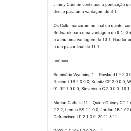
Jimmy Cannon continuou a pontuação qua
direito para uma vantagem de 8-1.
Os Colts marcaram no final do quinto, 
Bednarek para uma vantagem de 9-1. Grig
e abriu uma vantagem de 10-1. Bauder e
e um placar final de 11-1.
anúncio
Seminário Wyoming 1 – Rowland LF 2 0 0 0
Reichert 1B 2 0 0 0, Komitz CF 2 0 0 0, 
01 RF 1 0 0 0, Stevenson C 2 0 0 0. 16 1 
Marian Catholic 11 – Quinn-Gutsey CF 2 4 
2 2 2, Lemus SS 2 1 0 0, Jordan 1B 1 02 
Defrancisco LF 2 1 0 0. 20 11 8 11.
WYO (14-10);1;0;0;0;0;—1