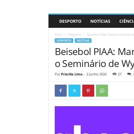
A
DESPORTO
NOTÍCIAS
CIÊNCI
d
r
Início
Desporto
Beisebol PIAA: Marian Catholic 
i
DESPORTO
NOTÍCIAS
a
Beisebol PIAA: Mar
n
o
o Seminário de Wy
Por
Priscilla Lima
-
2 Junho 2026
27