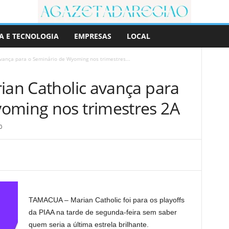
A E TECNOLOGIA
EMPRESAS
LOCAL
avança para o Seminário de Wyoming nos trimestres...
ian Catholic avança para
oming nos trimestres 2A
0
TAMACUA – Marian Catholic foi para os playoffs
da PIAA na tarde de segunda-feira sem saber
quem seria a última estrela brilhante.