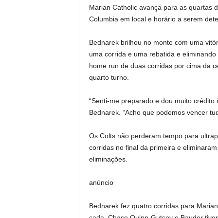
Marian Catholic avança para as quartas d
Columbia em local e horário a serem det
Bednarek brilhou no monte com uma vitór
uma corrida e uma rebatida e eliminando 
home run de duas corridas por cima da 
quarto turno.
“Senti-me preparado e dou muito crédito 
Bednarek. “Acho que podemos vencer tud
Os Colts não perderam tempo para ultr
corridas no final da primeira e eliminar
eliminações.
anúncio
Bednarek fez quatro corridas para Mari
cada. Chase Quinn-Gutsey e Bauder tive