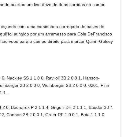
ndo acertou um line drive de duas corridas no campo
começando com uma caminhada carregada de bases de
uli foi atingido por um arremesso para Cole DeFrancisco
ntão voou para o campo direito para marcar Quinn-Gutsey
, Nackley SS 1 1 0 0, Raviloli 3B 2 0 0 1, Hanson-
Weinberger 2B 2 0 0 0, Weinberger 2B 2 0 0 0. 0201, Finn
1 1 .
2 0, Bednarek P 2 1 1 4, Grigulli DH 2 1 1 1, Bauder 3B 4
02, Cannon 2B 2 0 0 1, Greer RF 1 0 0 1, Bata 1 1 1 0,