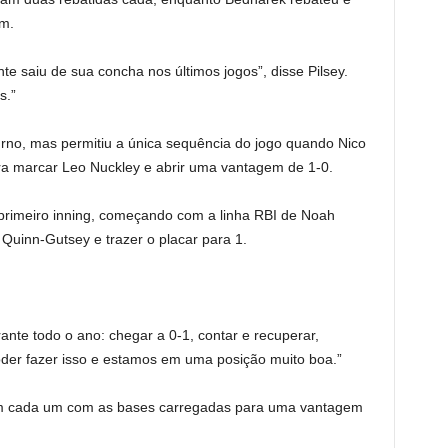
m.
nte saiu de sua concha nos últimos jogos”, disse Pilsey.
s.”
urno, mas permitiu a única sequência do jogo quando Nico
ra marcar Leo Nuckley e abrir uma vantagem de 1-0.
o primeiro inning, começando com a linha RBI de Noah
Quinn-Gutsey e trazer o placar para 1.
e todo o ano: chegar a 0-1, contar e recuperar,
poder fazer isso e estamos em uma posição muito boa.”
m cada um com as bases carregadas para uma vantagem