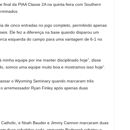
e final da PIAA Classe 2A na quinta-feira com Southern
erminados.
ia de cinco entradas no jogo completo, permitindo apenas
seis. Ele fez a diferença na base quando disparou um
cerca esquerda do campo para uma vantagem de 6-1 no
à minha equipe por me manter disciplinado hoje”, disse
o, somos uma equipe muito boa e mostramos isso hoje”.
apassar o Wyoming Seminary quando marcaram três
am o arremessador Ryan Finley após apenas duas
an Catholic, e Noah Bauder e Jimmy Cannon marcaram duas
ram duas rebatidas cada, enquanto Bednarek rebateu e