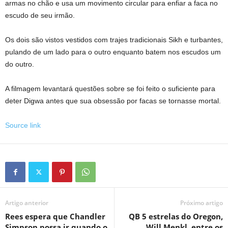
armas no chão e usa um movimento circular para enfiar a faca no
escudo de seu irmão.
Os dois são vistos vestidos com trajes tradicionais Sikh e turbantes,
pulando de um lado para o outro enquanto batem nos escudos um
do outro.
A filmagem levantará questões sobre se foi feito o suficiente para
deter Digwa antes que sua obsessão por facas se tornasse mortal.
Source link
Artigo anterior
Próximo artigo
Rees espera que Chandler
QB 5 estrelas do Oregon,
Simpson possa ir quando o
Will Menkl, entre os