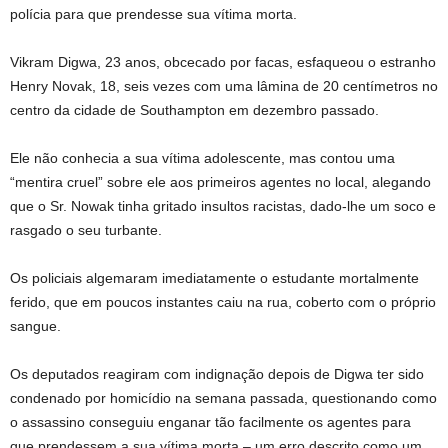
polícia para que prendesse sua vítima morta.
Vikram Digwa, 23 anos, obcecado por facas, esfaqueou o estranho
Henry Novak, 18, seis vezes com uma lâmina de 20 centímetros no
centro da cidade de Southampton em dezembro passado.
Ele não conhecia a sua vítima adolescente, mas contou uma
“mentira cruel” sobre ele aos primeiros agentes no local, alegando
que o Sr. Nowak tinha gritado insultos racistas, dado-lhe um soco e
rasgado o seu turbante.
Os policiais algemaram imediatamente o estudante mortalmente
ferido, que em poucos instantes caiu na rua, coberto com o próprio
sangue.
Os deputados reagiram com indignação depois de Digwa ter sido
condenado por homicídio na semana passada, questionando como
o assassino conseguiu enganar tão facilmente os agentes para
que prendessem a sua vítima morta – um erro descrito como um