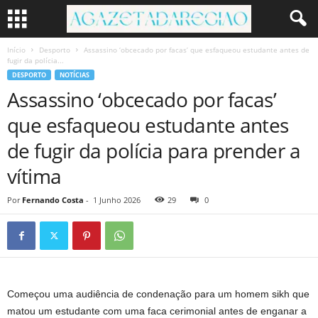
Início
Desporto
Assassino ‘obcecado por facas’ que esfaqueou estudante antes de
fugir da polícia...
DESPORTO
NOTÍCIAS
Assassino ‘obcecado por facas’
que esfaqueou estudante antes
de fugir da polícia para prender a
vítima
Por
Fernando Costa
-
1 Junho 2026
29
0
Começou uma audiência de condenação para um homem sikh que
matou um estudante com uma faca cerimonial antes de enganar a