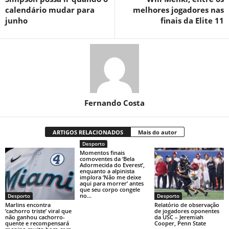
calendário mudar para
melhores jogadores nas
junho
finais da Elite 11
Fernando Costa
ARTIGOS RELACIONADOS
Mais do autor
Desporto
Momentos finais
comoventes da ‘Bela
Adormecida do Everest’,
enquanto a alpinista
implora ‘Não me deixe
aqui para morrer’ antes
que seu corpo congele
no...
Desporto
Desporto
Marlins encontra
Relatório de observação
‘cachorro triste’ viral que
de jogadores oponentes
não ganhou cachorro-
da USC – Jeremiah
quente e recompensará
Cooper, Penn State