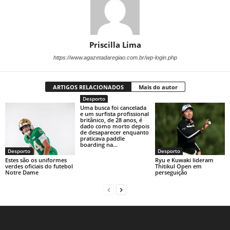
Priscilla Lima
https://www.agazetadaregiao.com.br/wp-login.php
ARTIGOS RELACIONADOS
Mais do autor
Desporto
Uma busca foi cancelada
e um surfista profissional
britânico, de 28 anos, é
dado como morto depois
de desaparecer enquanto
praticava paddle
boarding na...
Desporto
Desporto
Estes são os uniformes
Ryu e Kuwaki lideram
verdes oficiais do futebol
Thitikul Open em
Notre Dame
perseguição