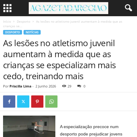
Início
Desporto
As lesões no atletismo juvenil aumentam à medida que as
crianças se...
DESPORTO
NOTÍCIAS
As lesões no atletismo juvenil
aumentam à medida que as
crianças se especializam mais
cedo, treinando mais
Por
Priscilla Lima
-
2 Junho 2026
29
0
A especialização precoce num
desporto pode prejudicar jovens