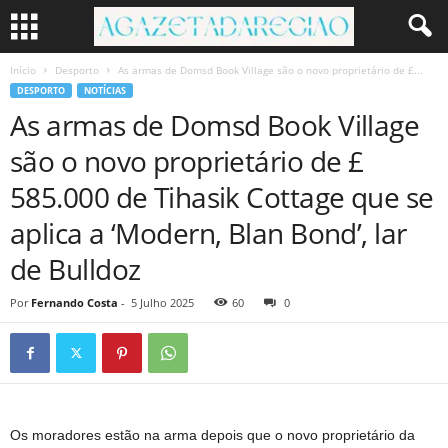
Início
Desporto
As armas de Domsd Book Village são o novo proprietário de £...
DESPORTO
NOTÍCIAS
As armas de Domsd Book Village
são o novo proprietário de £
585.000 de Tihasik Cottage que se
aplica a ‘Modern, Blan Bond’, lar
de Bulldoz
Por
Fernando Costa
-
5 Julho 2025
60
0
Os moradores estão na arma depois que o novo proprietário da