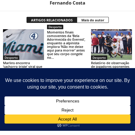
Fernando Costa
ARTIGOS RELACIONADOS
Mais do autor
Desporto
Momentos finais
comoventes da ‘Bela
Adormecida do Everest’,
enquanto a alpinista
implora ‘Não me deixe
aqui para morrer’ antes
que seu corpo congele
no...
Desporto
Desporto
Marlins encontra
Relatório de observação
‘cachorro triste’ viral que
de jogadores oponentes
não ganhou cachorro-
da USC – Jeremiah
quente e recompensará
Cooper, Penn State
menino muito bom com
‘dia dos sonhos’ no
estádio