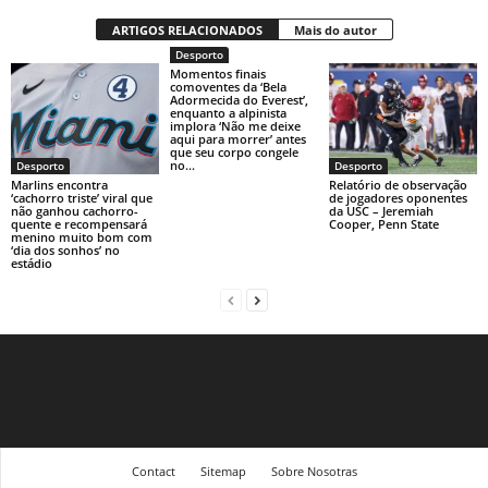
ARTIGOS RELACIONADOS
Mais do autor
Desporto
Momentos finais
comoventes da ‘Bela
Adormecida do Everest’,
enquanto a alpinista
implora ‘Não me deixe
aqui para morrer’ antes
que seu corpo congele
no...
Desporto
Desporto
Marlins encontra
Relatório de observação
‘cachorro triste’ viral que
de jogadores oponentes
não ganhou cachorro-
da USC – Jeremiah
quente e recompensará
Cooper, Penn State
menino muito bom com
‘dia dos sonhos’ no
estádio
Contact
Sitemap
Sobre Nosotras