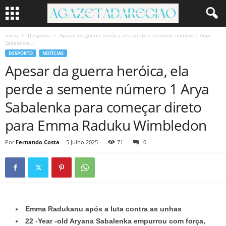
Início
Desporto
Apesar da guerra heróica, ela perde a semente número 1 Arya
Sabalenka...
DESPORTO
NOTÍCIAS
Apesar da guerra heróica, ela
perde a semente número 1 Arya
Sabalenka para começar direto
para Emma Raduku Wimbledon
Por
Fernando Costa
-
5 Julho 2025
71
0
Emma Radukanu após a luta contra as unhas
22 -Year -old Aryana Sabalenka empurrou com força,