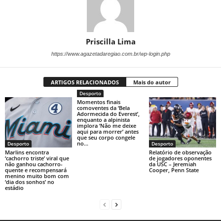
Priscilla Lima
https://www.agazetadaregiao.com.br/wp-login.php
ARTIGOS RELACIONADOS
Mais do autor
Desporto
Momentos finais
comoventes da ‘Bela
Adormecida do Everest’,
enquanto a alpinista
implora ‘Não me deixe
aqui para morrer’ antes
que seu corpo congele
no...
Desporto
Desporto
Marlins encontra
Relatório de observação
‘cachorro triste’ viral que
de jogadores oponentes
não ganhou cachorro-
da USC – Jeremiah
quente e recompensará
Cooper, Penn State
menino muito bom com
‘dia dos sonhos’ no
estádio