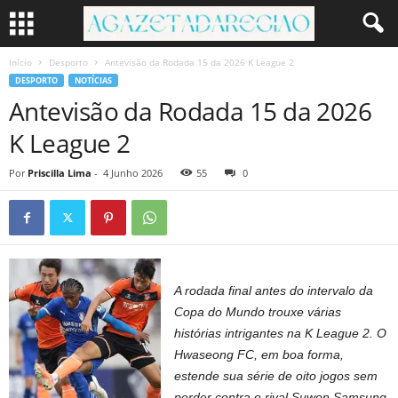
Início
Desporto
Antevisão da Rodada 15 da 2026 K League 2
DESPORTO
NOTÍCIAS
Antevisão da Rodada 15 da 2026
K League 2
Por
Priscilla Lima
-
4 Junho 2026
55
0
A rodada final antes do intervalo da
Copa do Mundo trouxe várias
histórias intrigantes na K League 2. O
Hwaseong FC, em boa forma,
estende sua série de oito jogos sem
perder contra o rival Suwon Samsung