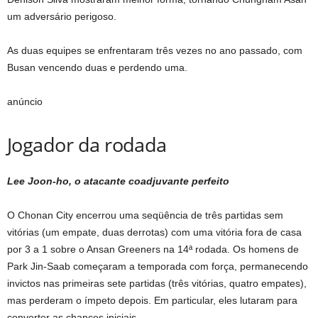
um adversário perigoso.
As duas equipes se enfrentaram três vezes no ano passado, com
Busan vencendo duas e perdendo uma.
anúncio
Jogador da rodada
Lee Joon-ho, o atacante coadjuvante perfeito
O Chonan City encerrou uma seqüência de três partidas sem
vitórias (um empate, duas derrotas) com uma vitória fora de casa
por 3 a 1 sobre o Ansan Greeners na 14ª rodada. Os homens de
Park Jin-Saab começaram a temporada com força, permanecendo
invictos nas primeiras sete partidas (três vitórias, quatro empates),
mas perderam o ímpeto depois. Em particular, eles lutaram para
converter as chances iniciais.