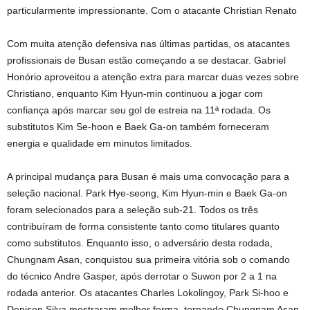
particularmente impressionante. Com o atacante Christian Renato
Com muita atenção defensiva nas últimas partidas, os atacantes
profissionais de Busan estão começando a se destacar. Gabriel
Honório aproveitou a atenção extra para marcar duas vezes sobre
Christiano, enquanto Kim Hyun-min continuou a jogar com
confiança após marcar seu gol de estreia na 11ª rodada. Os
substitutos Kim Se-hoon e Baek Ga-on também forneceram
energia e qualidade em minutos limitados.
A principal mudança para Busan é mais uma convocação para a
seleção nacional. Park Hye-seong, Kim Hyun-min e Baek Ga-on
foram selecionados para a seleção sub-21. Todos os três
contribuíram de forma consistente tanto como titulares quanto
como substitutos. Enquanto isso, o adversário desta rodada,
Chungnam Asan, conquistou sua primeira vitória sob o comando
do técnico Andre Gasper, após derrotar o Suwon por 2 a 1 na
rodada anterior. Os atacantes Charles Lokolingoy, Park Si-hoo e
Denison Silva mostraram melhor forma, tornando Chungnam Asan