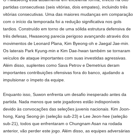
partidas consecutivas (seis vitórias, dois empates), incluindo três
vitórias consecutivas. Uma das maiores mudanças em comparação
com o início da temporada foi a redução significativa nos gols
tardios. Construído em torno de uma sólida estrutura defensiva de
três defesas, Hwaseong parecia perigoso avançando através dos
movimentos de Leonard Plana, Kim Byeong-oh e Jaegal Jae-min.
Os laterais Park Kyung-min e Kim Dae-hwan também se tornaram
veículos de ataque importantes com suas investidas agressivas.
Além disso, suplentes como Sava Petrov e Demetrius deram
importantes contribuições ofensivas fora do banco, ajudando a
impulsionar o ímpeto da equipe.
Enquanto isso, Suwon enfrenta um desafio inesperado antes da
partida. Nada menos que sete jogadores estão indisponíveis
devido às convocações das seleções juvenis nacionais. Kim Joon-
hong, Kang Seong-jin (seleção sub-23) e Lee Jeon-hee (seleção
sub-21), todos que enfrentaram o Chungnam Asan na rodada
anterior, vão perder este jogo. Além disso, as equipes adversárias