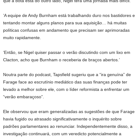
que a bota está do outro lado, Nigel terá uma jornada mais difícil.
‘A equipe de Andy Burnham está trabalhando duro nos bastidores e
tentando montar alguns planos para sua aquisição… há muitas
políticas confusas em andamento que precisam ser aprimoradas
muito rapidamente.
‘Então, se Nigel quiser passar o verão discutindo com um lixo em
Clacton, acho que Burnham o receberia de braços abertos.’
Noutra parte do podcast, Tapsfield sugeriu que a “ira genuína” de
Farage face ao escrutínio mediático das suas finanças pode ter
levado a melhor sobre ele, com o líder reformista a enfrentar um
“verão embaraçoso”.
Ele observou que eram generalizadas as sugestões de que Farage
havia fugido ou atrasado significativamente o inquérito sobre
padrões parlamentares ao renunciar. Independentemente disso, a
investigação continuará, com um veredicto potencialmente a