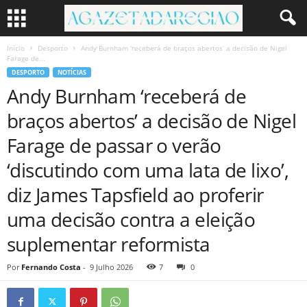
Início
Desporto
Andy Burnham ‘receberá de braços abertos’ a decisão de Nigel
Farage de...
DESPORTO
NOTÍCIAS
Andy Burnham ‘receberá de
braços abertos’ a decisão de Nigel
Farage de passar o verão
‘discutindo com uma lata de lixo’,
diz James Tapsfield ao proferir
uma decisão contra a eleição
suplementar reformista
Por
Fernando Costa
-
9 Julho 2026
7
0