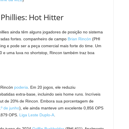
hillies: Hot Hitter
illies ainda têm alguns jogadores de posição no sistema
oradas fortes. companheiro de campo
Brian Rincón
(PHI
g e pode ser a peça comercial mais forte do time. Um
0 e uma luva no shortstop, Rincon também traz boa
r Rincón
poderia
. Em 20 jogos, ele reduziu
atidas extra-base, incluindo seis home runs. Incríveis
out de 20% de Rincon. Embora sua porcentagem de
1º de junho
), ele ainda manteve um excelente 0,856 OPS
0,879 OPS.
Liga Leste Duplo-A
.
ndo turno de 2024
Griffin Burkholder
(PHI #11), finalmente