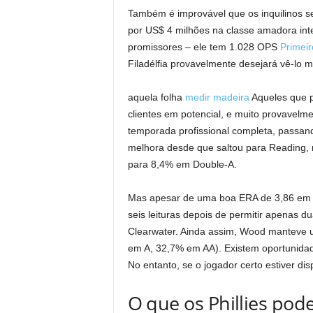
Também é improvável que os inquilinos s
por US$ 4 milhões na classe amadora inte
promissores – ele tem 1.028 OPS
Primeir
Filadélfia provavelmente desejará vê-lo 
aquela folha
medir madeira
Aqueles que p
clientes em potencial, e muito provavel
temporada profissional completa, passa
melhora desde que saltou para Reading,
para 8,4% em Double-A.
Mas apesar de uma boa ERA de 3,86 em set
seis leituras depois de permitir apena
Clearwater. Ainda assim, Wood manteve u
em A, 32,7% em AA). Existem oportunidade
No entanto, se o jogador certo estiver dis
O que os Phillies pod