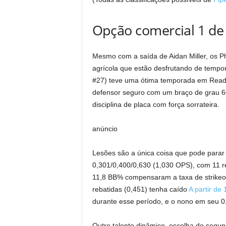
Opção comercial 1 de P
Mesmo com a saída de Aidan Miller, os Ph
agrícola que estão desfrutando de temp
#27) teve uma ótima temporada em Readin
defensor seguro com um braço de grau 6
disciplina de placa com força sorrateira.
anúncio
Lesões são a única coisa que pode para
0,301/0,400/0,630 (1,030 OPS), com 11 reb
11,8 BB% compensaram a taxa de strike
rebatidas (0,451) tenha caído
A partir de 
durante esse período, e o nono em seu 
Outro talento dinâmico, escolha do segu