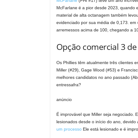
McFarlane
(PHI #17) teve um ano incríve
McFarlane é a pior desde 2023, quando el
material de alta octanagem também levou
evidenciado por sua média de 0,173. e
arremessos acima de 100, chegando a 1
Opção comercial 3 de 
Os Phillies têm atualmente três clientes 
Miller (#29), Gage Wood (#53) e Francisc
melhores candidatos no ano passado (Abel
entressafra?
anúncio
É improvável que Miller seja negociado. 
lesionados desde o início do ano, devido
um processo
Ele está lesionado e é impr