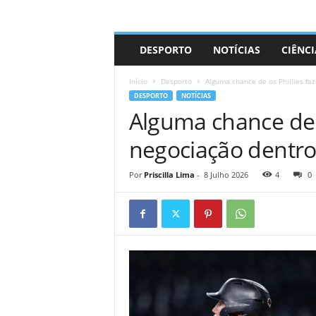
A
DESPORTO
NOTÍCIAS
CIÊNCI
d
r
Início
Desporto
Alguma chance de os Phillies f
i
DESPORTO
NOTÍCIAS
a
Alguma chance de 
n
o
negociação dentro
Por
Priscilla Lima
-
8 Julho 2026
4
0