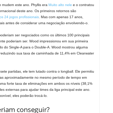
e mudem este ano. Phyllis era
Muito alto nele
e o contratou
rnacional deste ano. Os primeiros retornos são
os 24 jogos profissionais
. Mas com apenas 17 anos,
mais antes de considerar uma negociação envolvendo-o.
oderiam ser negociados como os últimos 100 principais
mente poderiam ser. Wood impressionou em sua primeira
ndo do Single-A para o Double-A. Wood mostrou alguma
 reduzindo sua taxa de caminhada de 11,4% em Clearwater
e partidas, ele tem lutado contra o longball. Ele permitiu
s duas aproximadamente no mesmo período de tempo em
ma forte taxa de eliminações em ambos os níveis (38,1%
s externas para ajudar times da liga principal este ano.
ponível, eles poderão trocá-lo.
eriam conseguir?