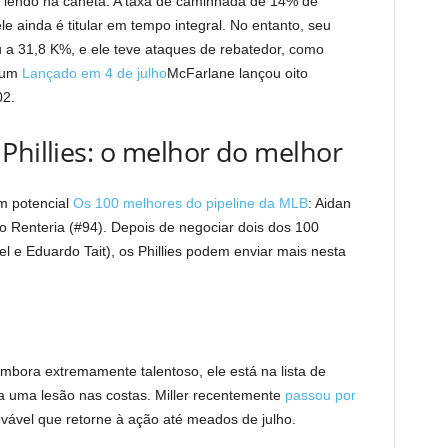
l lendo na caneta. A taxa de caminhada de 14% de
e ainda é titular em tempo integral. No entanto, seu
 a 31,8 K%, e ele teve ataques de rebatedor, como
m um
Lançado em 4 de julho
McFarlane lançou oito
02.
Phillies: o melhor do melhor
em potencial
Os 100 melhores do pipeline da MLB
: Aidan
o Renteria (#94). Depois de negociar dois dos 100
 e Eduardo Tait), os Phillies podem enviar mais nesta
Embora extremamente talentoso, ele está na lista de
 a uma lesão nas costas. Miller recentemente
passou por
ovável que retorne à ação até meados de julho.