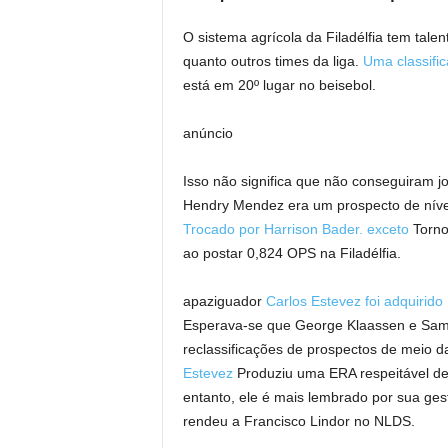
O sistema agrícola da Filadélfia tem talen
quanto outros times da liga.
Uma classifi
está em 20º lugar no beisebol.
anúncio
Isso não significa que não conseguiram
Hendry Mendez era um prospecto de nível
Trocado por Harrison Bader.
exceto
Torno
ao postar 0,824 OPS na Filadélfia.
apaziguador
Carlos Estevez foi adquirido
Esperava-se que George Klaassen e Samu
reclassificações de prospectos de meio d
Estevez
Produziu uma ERA respeitável de
entanto, ele é mais lembrado por sua ges
rendeu a Francisco Lindor no NLDS.