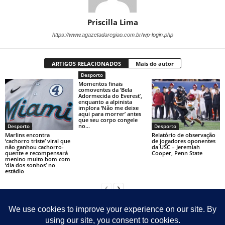
Priscilla Lima
https://www.agazetadaregiao.com.br/wp-login.php
ARTIGOS RELACIONADOS
Mais do autor
Desporto
Momentos finais
comoventes da ‘Bela
Adormecida do Everest’,
enquanto a alpinista
implora ‘Não me deixe
aqui para morrer’ antes
que seu corpo congele
no...
Desporto
Desporto
Marlins encontra
Relatório de observação
‘cachorro triste’ viral que
de jogadores oponentes
não ganhou cachorro-
da USC – Jeremiah
quente e recompensará
Cooper, Penn State
menino muito bom com
‘dia dos sonhos’ no
estádio