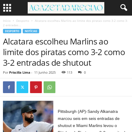
Início
Desporto
Alcatara escolheu Marlins ao limite dos piratas como 3-2 como 3-
2 entradas...
DESPORTO
NOTÍCIAS
Alcatara escolheu Marlins ao
limite dos piratas como 3-2 como
3-2 entradas de shutout
Por
Priscilla Lima
-
11 Junho 2025
113
0
Pittsburgh (AP)-Sandy Alkanatra
marcou seis em seis entradas de
shutout e Miami Marlins levou o