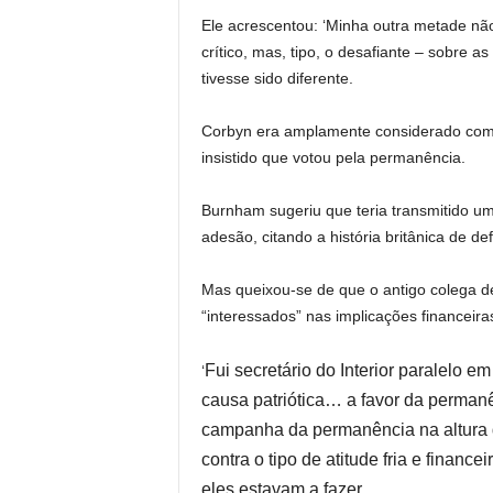
Ele acrescentou: ‘Minha outra metade não 
crítico, mas, tipo, o desafiante – sobre as
tivesse sido diferente.
Corbyn era amplamente considerado com
insistido que votou pela permanência.
Burnham sugeriu que teria transmitido um
adesão, citando a história britânica de de
Mas queixou-se de que o antigo colega d
“interessados” nas implicações financeiras
Fui secretário do Interior paralelo em
‘
causa patriótica… a favor da permanê
campanha da permanência na altura de
contra o tipo de atitude fria e financ
eles estavam a fazer.