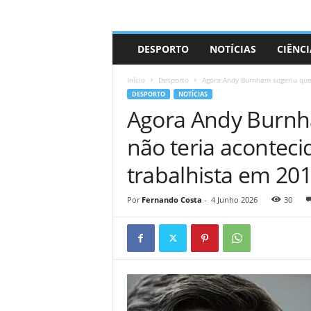
A
DESPORTO
NOTÍCIAS
CIÊNCI
d
r
Início
Desporto
Agora Andy Burnham sugeriu que o
i
DESPORTO
NOTÍCIAS
a
Agora Andy Burnha
n
o
não teria acontecid
trabalhista em 20
Por
Fernando Costa
-
4 Junho 2026
30