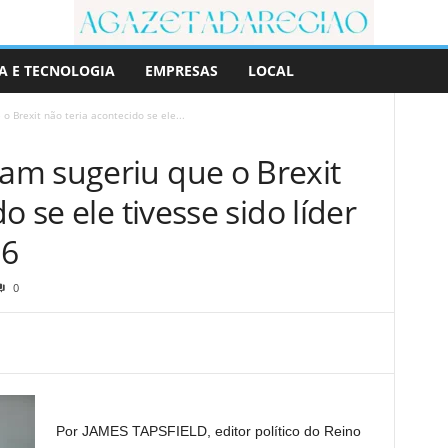
A E TECNOLOGIA
EMPRESAS
LOCAL
 Brexit não teria acontecido se ele...
m sugeriu que o Brexit
o se ele tivesse sido líder
16
0
Por JAMES TAPSFIELD, editor político do Reino