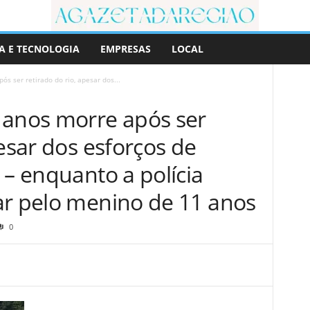
A E TECNOLOGIA
EMPRESAS
LOCAL
s ser retirado do rio, apesar dos...
 anos morre após ser
pesar dos esforços de
 – enquanto a polícia
ar pelo menino de 11 anos
0