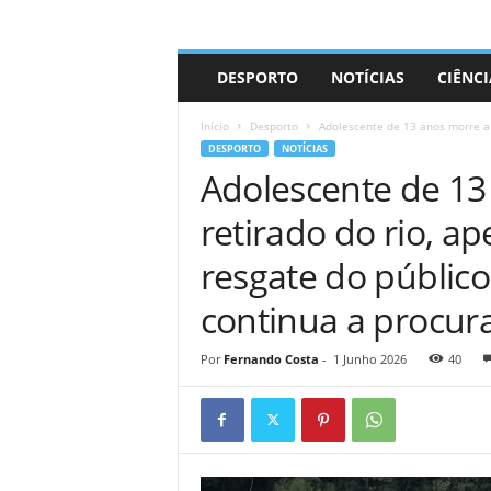
A
DESPORTO
NOTÍCIAS
CIÊNCI
d
r
Início
Desporto
Adolescente de 13 anos morre apó
i
DESPORTO
NOTÍCIAS
a
Adolescente de 13
n
o
retirado do rio, a
resgate do público
continua a procur
Por
Fernando Costa
-
1 Junho 2026
40