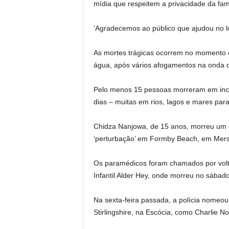
mídia que respeitem a privacidade da fam
‘Agradecemos ao público que ajudou no lo
As mortes trágicas ocorrem no momento
água, após vários afogamentos na onda d
Pelo menos 15 pessoas morreram em inci
dias – muitas em rios, lagos e mares para
Chidza Nanjowa, de 15 anos, morreu um d
‘perturbação’ em Formby Beach, em Merse
Os paramédicos foram chamados por volta
Infantil Alder Hey, onde morreu no sábado
Na sexta-feira passada, a polícia nome
Stirlingshire, na Escócia, como Charlie No