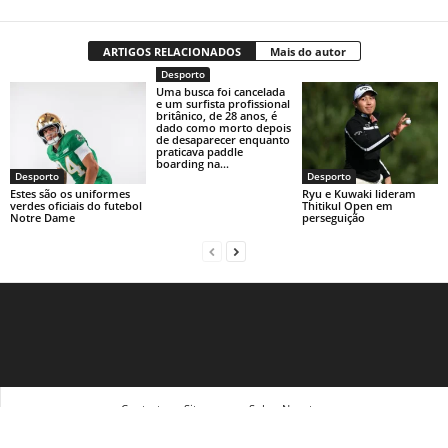
ARTIGOS RELACIONADOS
Mais do autor
Desporto
Uma busca foi cancelada
e um surfista profissional
britânico, de 28 anos, é
dado como morto depois
de desaparecer enquanto
praticava paddle
boarding na...
Desporto
Desporto
Estes são os uniformes
Ryu e Kuwaki lideram
verdes oficiais do futebol
Thitikul Open em
Notre Dame
perseguição
Contact
Sitemap
Sobre Nosotras
© Newsmag WordPress Theme by TagDiv