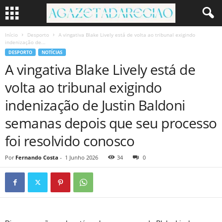
Início
Desporto
A vingativa Blake Lively está de volta ao tribunal exigindo
indenização de...
DESPORTO
NOTÍCIAS
A vingativa Blake Lively está de
volta ao tribunal exigindo
indenização de Justin Baldoni
semanas depois que seu processo
foi resolvido conosco
Por
Fernando Costa
-
1 Junho 2026
34
0