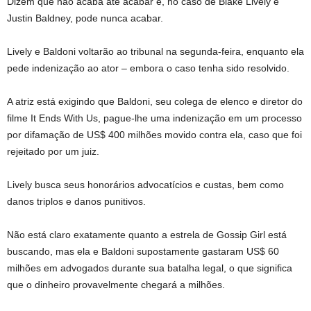
Dizem que não acaba até acabar e, no caso de Blake Lively e
Justin Baldney, pode nunca acabar.
Lively e Baldoni voltarão ao tribunal na segunda-feira, enquanto ela
pede indenização ao ator – embora o caso tenha sido resolvido.
A atriz está exigindo que Baldoni, seu colega de elenco e diretor do
filme It Ends With Us, pague-lhe uma indenização em um processo
por difamação de US$ 400 milhões movido contra ela, caso que foi
rejeitado por um juiz.
Lively busca seus honorários advocatícios e custas, bem como
danos triplos e danos punitivos.
Não está claro exatamente quanto a estrela de Gossip Girl está
buscando, mas ela e Baldoni supostamente gastaram US$ 60
milhões em advogados durante sua batalha legal, o que significa
que o dinheiro provavelmente chegará a milhões.