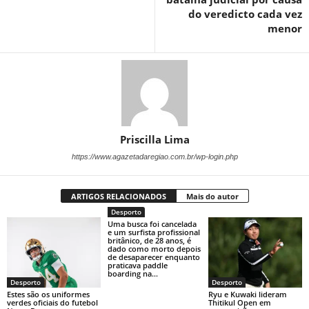
do veredicto cada vez
menor
Priscilla Lima
https://www.agazetadaregiao.com.br/wp-login.php
ARTIGOS RELACIONADOS
Mais do autor
Desporto
Uma busca foi cancelada
e um surfista profissional
britânico, de 28 anos, é
dado como morto depois
de desaparecer enquanto
praticava paddle
boarding na...
Desporto
Desporto
Estes são os uniformes
Ryu e Kuwaki lideram
verdes oficiais do futebol
Thitikul Open em