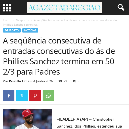
Início
Desporto
A seqüência consecutiva de entradas consecutivas do ás de
Phillies Sanchez termina...
DESPORTO
NOTÍCIAS
A seqüência consecutiva de
entradas consecutivas do ás de
Phillies Sanchez termina em 50
2/3 para Padres
Por
Priscilla Lima
-
4 Junho 2026
29
0
FILADÉLFIA (AP) – Christopher
Sanchez, dos Phillies, estendeu sua