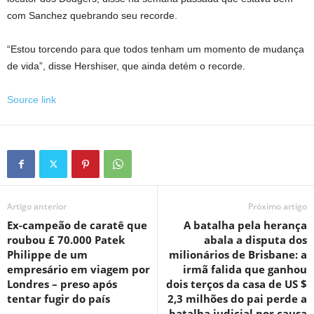
com Sanchez quebrando seu recorde.
“Estou torcendo para que todos tenham um momento de mudança
de vida”, disse Hershiser, que ainda detém o recorde.
Source link
Artigo anterior
Próximo artigo
Ex-campeão de caratê que
A batalha pela herança
roubou £ 70.000 Patek
abala a disputa dos
Philippe de um
milionários de Brisbane: a
empresário em viagem por
irmã falida que ganhou
Londres – preso após
dois terços da casa de US $
tentar fugir do país
2,3 milhões do pai perde a
batalha judicial por causa