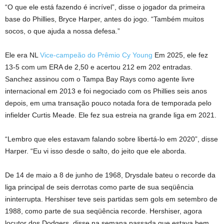
“O que ele está fazendo é incrível”, disse o jogador da primeira
base do Phillies, Bryce Harper, antes do jogo. “Também muitos
socos, o que ajuda a nossa defesa.”
Ele era NL
Vice-campeão do Prêmio Cy Young
Em 2025, ele fez
13-5 com um ERA de 2,50 e acertou 212 em 202 entradas.
Sanchez assinou com o Tampa Bay Rays como agente livre
internacional em 2013 e foi negociado com os Phillies seis anos
depois, em uma transação pouco notada fora de temporada pelo
infielder Curtis Meade. Ele fez sua estreia na grande liga em 2021.
“Lembro que eles estavam falando sobre libertá-lo em 2020”, disse
Harper. “Eu vi isso desde o salto, do jeito que ele aborda.
De 14 de maio a 8 de junho de 1968, Drysdale bateu o recorde da
liga principal de seis derrotas como parte de sua seqüência
ininterrupta. Hershiser teve seis partidas sem gols em setembro de
1988, como parte de sua seqüência recorde. Hershiser, agora
locutor dos Dodgers, disse na semana passada que estava bem