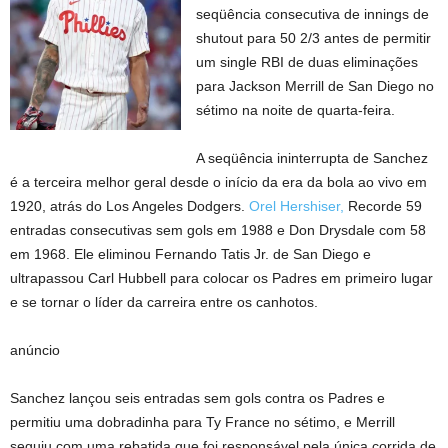
seqüência consecutiva de innings de
shutout para 50 2/3 antes de permitir
um single RBI de duas eliminações
para Jackson Merrill de San Diego no
sétimo na noite de quarta-feira.
A seqüência ininterrupta de Sanchez
é a terceira melhor geral desde o início da era da bola ao vivo em
1920, atrás do Los Angeles Dodgers.
Orel Hershiser,
Recorde 59
entradas consecutivas sem gols em 1988 e Don Drysdale com 58
em 1968. Ele eliminou Fernando Tatis Jr. de San Diego e
ultrapassou Carl Hubbell para colocar os Padres em primeiro lugar
e se tornar o líder da carreira entre os canhotos.
anúncio
Sanchez lançou seis entradas sem gols contra os Padres e
permitiu uma dobradinha para Ty France no sétimo, e Merrill
seguiu com uma rebatida que foi responsável pela única corrida de