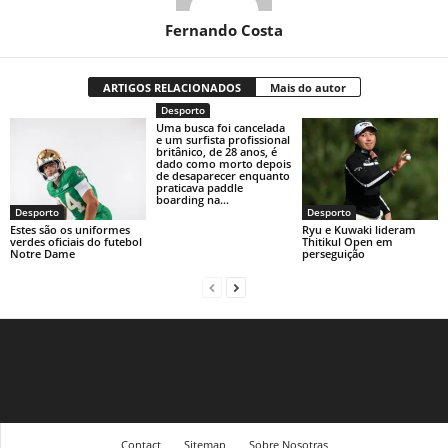
Fernando Costa
ARTIGOS RELACIONADOS
Mais do autor
Desporto
Uma busca foi cancelada
e um surfista profissional
britânico, de 28 anos, é
dado como morto depois
de desaparecer enquanto
praticava paddle
boarding na...
Desporto
Desporto
Estes são os uniformes
Ryu e Kuwaki lideram
verdes oficiais do futebol
Thitikul Open em
Notre Dame
perseguição
Contact
Sitemap
Sobre Nosotras