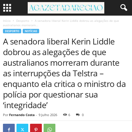
Início
Desporto
A senadora liberal Kerin Liddle dobrou as alegações de que
australianos morreram...
DESPORTO
NOTÍCIAS
A senadora liberal Kerin Liddle
dobrou as alegações de que
australianos morreram durante
as interrupções da Telstra –
enquanto ela critica o ministro da
polícia por questionar sua
‘integridade’
Por
Fernando Costa
-
9 Julho 2026
6
0