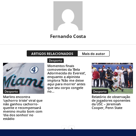
Fernando Costa
ARTIGOS RELACIONADOS
Mais do autor
Desporto
Momentos finais
comoventes da ‘Bela
Adormecida do Everest’,
enquanto a alpinista
implora ‘Não me deixe
aqui para morrer’ antes
que seu corpo congele
no...
Desporto
Desporto
Marlins encontra
Relatório de observação
‘cachorro triste’ viral que
de jogadores oponentes
não ganhou cachorro-
da USC – Jeremiah
quente e recompensará
Cooper, Penn State
menino muito bom com
‘dia dos sonhos’ no
estádio