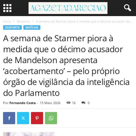
Início
Desporto
A semana de Starmer piora à medida que o décimo acusador de...
DESPORTO
NOTÍCIAS
A semana de Starmer piora à
medida que o décimo acusador
de Mandelson apresenta
‘acobertamento’ – pelo próprio
órgão de vigilância da inteligência
do Parlamento
Por
Fernando Costa
-
15 Maio 2026
16
0