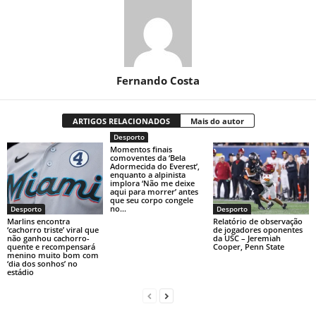
Fernando Costa
ARTIGOS RELACIONADOS
Mais do autor
Desporto
Momentos finais
comoventes da ‘Bela
Adormecida do Everest’,
enquanto a alpinista
implora ‘Não me deixe
aqui para morrer’ antes
que seu corpo congele
no...
Desporto
Desporto
Marlins encontra
Relatório de observação
‘cachorro triste’ viral que
de jogadores oponentes
não ganhou cachorro-
da USC – Jeremiah
quente e recompensará
Cooper, Penn State
menino muito bom com
‘dia dos sonhos’ no
estádio