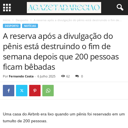
Início
Desporto
A reserva após a divulgação do pênis está destruindo o fim de...
DESPORTO
NOTÍCIAS
A reserva após a divulgação do
pênis está destruindo o fim de
semana depois que 200 pessoas
ficam bêbadas
Por
Fernando Costa
-
6 Julho 2025
62
0
Uma casa do Airbnb era lixo quando um pênis foi reservado em um
tumulto de 200 pessoas.