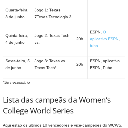
Quarta-feira,
Jogo 1:
Texas
–
–
3 de junho
7
Texas Tecnologia 3
ESPN,
O
Quinta-feira,
Jogo 2: Texas Tech
20h
aplicativo ESPN
,
4 de junho
vs.
fubo
Sexta-feira, 5
Jogo 3: Texas vs.
ESPN, aplicativo
20h
de junho
Texas Tech*
ESPN, Fubo
*Se necessário
Lista das campeãs da Women’s
College World Series
Aqui estão os últimos 10 vencedores e vice-campeões do WCWS.