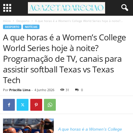
Início
Desporto
A que horas é a Women’s College World Series hoje à noite?...
DESPORTO
NOTÍCIAS
A que horas é a Women’s College
World Series hoje à noite?
Programação de TV, canais para
assistir softball Texas vs Texas
Tech
Por
Priscilla Lima
-
4 Junho 2026
31
0
A que horas é a Women’s College