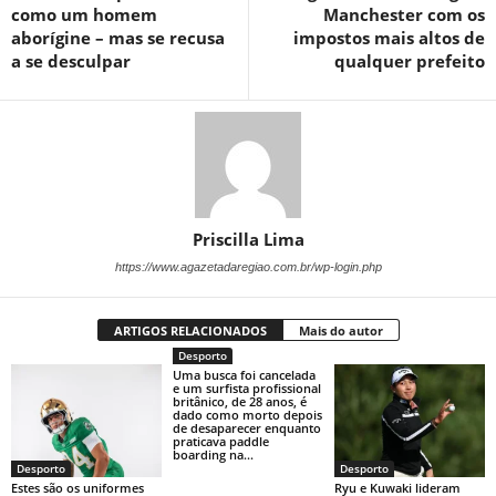
como um homem
Manchester com os
aborígine – mas se recusa
impostos mais altos de
a se desculpar
qualquer prefeito
Priscilla Lima
https://www.agazetadaregiao.com.br/wp-login.php
ARTIGOS RELACIONADOS
Mais do autor
Desporto
Uma busca foi cancelada
e um surfista profissional
britânico, de 28 anos, é
dado como morto depois
de desaparecer enquanto
praticava paddle
boarding na...
Desporto
Desporto
Estes são os uniformes
Ryu e Kuwaki lideram