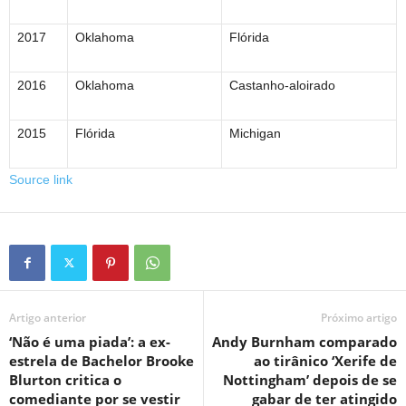
2017
Oklahoma
Flórida
2016
Oklahoma
Castanho-aloirado
2015
Flórida
Michigan
Source link
Artigo anterior
Próximo artigo
‘Não é uma piada’: a ex-
Andy Burnham comparado
estrela de Bachelor Brooke
ao tirânico ‘Xerife de
Blurton critica o
Nottingham’ depois de se
comediante por se vestir
gabar de ter atingido