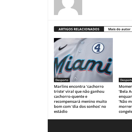
ARTIGOS RELACIONADOS
Mais do autor
Desporto
Desport
Marlins encontra ‘cachorro
Moment
triste’ viral que não ganhou
‘Bela A
cachorro-quente e
enquant
recompensará menino muito
‘Não m
bom com ‘dia dos sonhos’ no
morrer’
estádio
congele