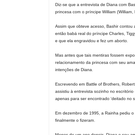
Diz-se que a entrevista de Diana com Bash
princesa com o príncipe William (William
Assim que obteve acesso, Bashir contou 
então babá real do príncipe Charles, Tig
e que ela engravidou e fez um aborto.
Mas antes que tais mentiras fossem expos
relacionamento da princesa com seu amado
intenções de Diana.
Escrevendo em Battle of Brothers, Rober
assistiu à entrevista sozinho no escritóri
apenas para ser encontrado ‘deitado no s
Em dezembro de 1995, a Rainha pediu o d
finalmente o fizeram.
Menos de um ano depois, Diana e seu a