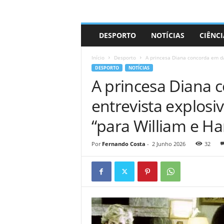
A
DESPORTO
NOTÍCIAS
CIÊNCI
d
r
Início
Desporto
A princesa Diana concorda em da
i
DESPORTO
NOTÍCIAS
a
A princesa Diana 
n
o
entrevista explosi
“para William e Ha
Por
Fernando Costa
-
2 Junho 2026
32