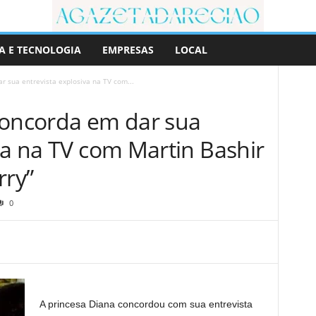
A E TECNOLOGIA
EMPRESAS
LOCAL
r sua entrevista explosiva na TV com...
concorda em dar sua
va na TV com Martin Bashir
rry”
0
A princesa Diana concordou com sua entrevista