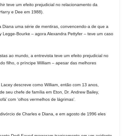
ir teve um efeito prejudicial no relacionamento da
, Harry e Dee em 1988).
a Diana uma série de mentiras, convencendo-a de que a
gy Legge-Bourke – agora Alexandra Pettyfer – teve um caso
tas ao mundo, a entrevista teve um efeito prejudicial no
 filho, o príncipe William – apesar das melhores
t Lacey descreve como William, então com 13 anos,
o de seu chefe de família em Eton, Dr. Andrew Bailey,
ofá’ com ‘olhos vermelhos de lágrimas’.
ivórcio de Charles e Diana, e em agosto de 1996 eles
mante Dodi Fayed morreram tragicamente em um acidente