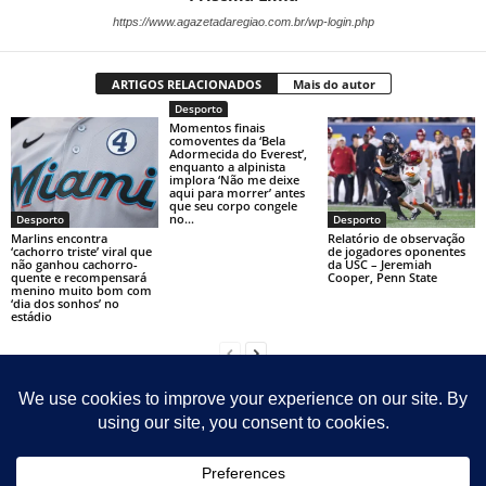
https://www.agazetadaregiao.com.br/wp-login.php
ARTIGOS RELACIONADOS
Mais do autor
Desporto
Momentos finais
comoventes da ‘Bela
Adormecida do Everest’,
enquanto a alpinista
implora ‘Não me deixe
aqui para morrer’ antes
que seu corpo congele
no...
Desporto
Desporto
Marlins encontra
Relatório de observação
‘cachorro triste’ viral que
de jogadores oponentes
não ganhou cachorro-
da USC – Jeremiah
quente e recompensará
Cooper, Penn State
menino muito bom com
‘dia dos sonhos’ no
estádio