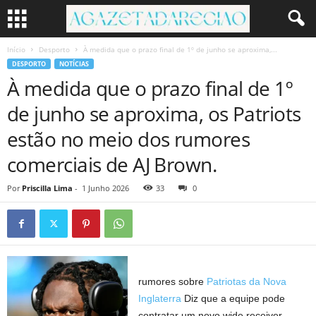
Início
Desporto
À medida que o prazo final de 1º de junho se aproxima,...
DESPORTO
NOTÍCIAS
À medida que o prazo final de 1º
de junho se aproxima, os Patriots
estão no meio dos rumores
comerciais de AJ Brown.
Por
Priscilla Lima
-
1 Junho 2026
33
0
rumores sobre
Patriotas da Nova
Inglaterra
Diz que a equipe pode
contratar um novo wide receiver