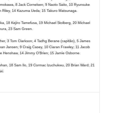
himokawa, 8 Jack Cornelsen; 9 Naoto Saito, 10 Ryunsuke
lan Riley, 14 Kazuma Ueda; 15 Takuro Matsunaga.
ska, 18 Kejiro Tamefusa, 19 Michael Stolberg, 20 Michael
imura, 23 Sam Green.
her, 3 Tom Clarkson; 4 Tadhg Berane (capitão), 5 James
ean Jansen; 9 Craig Casey, 10 Ciaran Frawley; 11 Jacob
ie Henshaw, 14 Jimmy O’Brien; 15 Jamie Osborne.
Bohan, 18 Sam Ilo, 19 Cormac Izuchukwu, 20 Brian Ward; 21
ki.