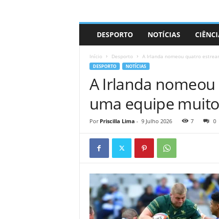
A
DESPORTO
NOTÍCIAS
CIÊNCI
d
r
Início
Desporto
A Irlanda nomeou quatro estrean
i
DESPORTO
NOTÍCIAS
a
A Irlanda nomeou 
n
o
uma equipe muito 
Por
Priscilla Lima
-
9 Julho 2026
7
0