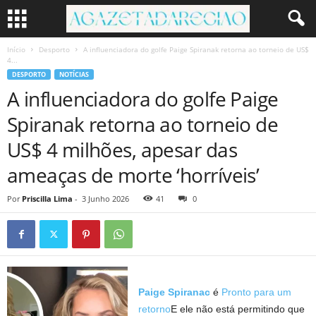
Início
Desporto
A influenciadora do golfe Paige Spiranak retorna ao torneio de US$
4...
DESPORTO
NOTÍCIAS
A influenciadora do golfe Paige
Spiranak retorna ao torneio de
US$ 4 milhões, apesar das
ameaças de morte ‘horríveis’
Por
Priscilla Lima
-
3 Junho 2026
41
0
Paige Spiranac
é
Pronto para um
retorno
E ele não está permitindo que