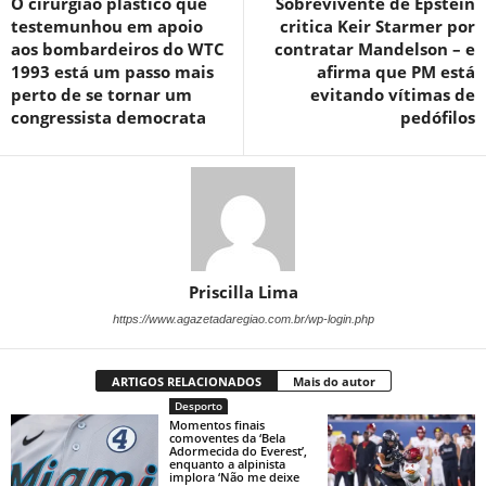
O cirurgião plástico que
Sobrevivente de Epstein
testemunhou em apoio
critica Keir Starmer por
aos bombardeiros do WTC
contratar Mandelson – e
1993 está um passo mais
afirma que PM está
perto de se tornar um
evitando vítimas de
congressista democrata
pedófilos
Priscilla Lima
https://www.agazetadaregiao.com.br/wp-login.php
ARTIGOS RELACIONADOS
Mais do autor
Desporto
Momentos finais
comoventes da ‘Bela
Adormecida do Everest’,
enquanto a alpinista
implora ‘Não me deixe