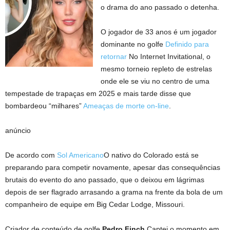
o drama do ano passado o detenha.
O jogador de 33 anos é um jogador
dominante no golfe
Definido para
retornar
No Internet Invitational, o
mesmo torneio repleto de estrelas
onde ele se viu no centro de uma
tempestade de trapaças em 2025 e mais tarde disse que
bombardeou “milhares”
Ameaças de morte on-line
.
anúncio
De acordo com
Sol Americano
O nativo do Colorado está se
preparando para competir novamente, apesar das consequências
brutais do evento do ano passado, que o deixou em lágrimas
depois de ser flagrado arrasando a grama na frente da bola de um
companheiro de equipe em Big Cedar Lodge, Missouri.
Criador de conteúdo de golfe
Pedro Finch
Captei o momento em