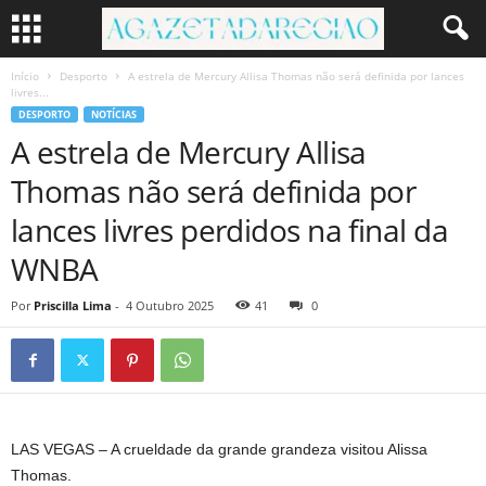
Início
Desporto
A estrela de Mercury Allisa Thomas não será definida por lances
livres...
DESPORTO
NOTÍCIAS
A estrela de Mercury Allisa
Thomas não será definida por
lances livres perdidos na final da
WNBA
Por
Priscilla Lima
-
4 Outubro 2025
41
0
LAS VEGAS – A crueldade da grande grandeza visitou Alissa
Thomas.