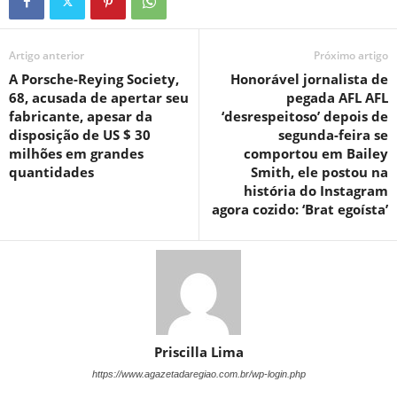
Artigo anterior
Próximo artigo
A Porsche-Reying Society,
Honorável jornalista de
68, acusada de apertar seu
pegada AFL AFL
fabricante, apesar da
‘desrespeitoso’ depois de
disposição de US $ 30
segunda-feira se
milhões em grandes
comportou em Bailey
quantidades
Smith, ele postou na
história do Instagram
agora cozido: ‘Brat egoísta’
Priscilla Lima
https://www.agazetadaregiao.com.br/wp-login.php