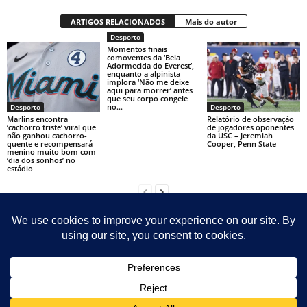
ARTIGOS RELACIONADOS
Mais do autor
Desporto
Momentos finais
comoventes da ‘Bela
Adormecida do Everest’,
enquanto a alpinista
implora ‘Não me deixe
aqui para morrer’ antes
que seu corpo congele
no...
Desporto
Desporto
Marlins encontra
Relatório de observação
‘cachorro triste’ viral que
de jogadores oponentes
não ganhou cachorro-
da USC – Jeremiah
quente e recompensará
Cooper, Penn State
menino muito bom com
‘dia dos sonhos’ no
estádio
Contact
Sitemap
Sobre Nosotras