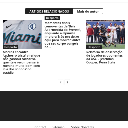
ARTIGOS RELACIONADOS
Mais do autor
Desporto
Momentos finais
comoventes da ‘Bela
Adormecida do Everest’,
enquanto a alpinista
implora ‘Não me deixe
aqui para morrer’ antes
que seu corpo congele
no...
Desporto
Desporto
Marlins encontra
Relatório de observação
‘cachorro triste’ viral que
de jogadores oponentes
não ganhou cachorro-
da USC – Jeremiah
quente e recompensará
Cooper, Penn State
menino muito bom com
‘dia dos sonhos’ no
estádio
Contact
Sitemap
Sobre Nosotras