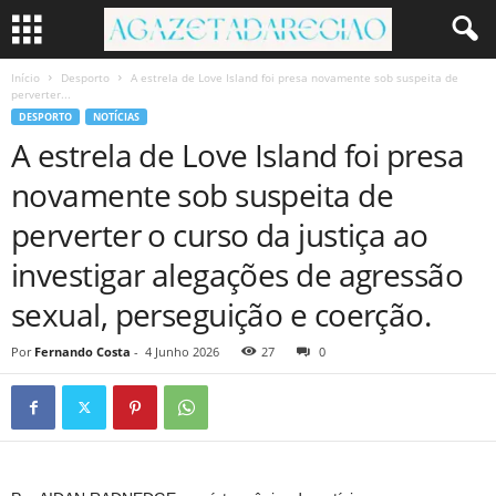
Início
Desporto
A estrela de Love Island foi presa novamente sob suspeita de
perverter...
DESPORTO
NOTÍCIAS
A estrela de Love Island foi presa
novamente sob suspeita de
perverter o curso da justiça ao
investigar alegações de agressão
sexual, perseguição e coerção.
Por
Fernando Costa
-
4 Junho 2026
27
0