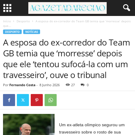
Início
Desporto
A esposa do ex-corredor do Team GB temia que ‘morresse’ depois
que...
DESPORTO
NOTÍCIAS
A esposa do ex-corredor do Team
GB temia que ‘morresse’ depois
que ele ‘tentou sufocá-la com um
travesseiro’, ouve o tribunal
Por
Fernando Costa
-
8 Junho 2026
27
0
Um ex-atleta olímpico segurou um
travesseiro sobre o rosto de sua