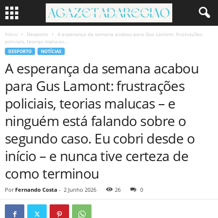
Início
Desporto
A esperança da semana acabou para Gus Lamont: frustrações
policiais, teorias malucas...
DESPORTO
NOTÍCIAS
A esperança da semana acabou
para Gus Lamont: frustrações
policiais, teorias malucas – e
ninguém está falando sobre o
segundo caso. Eu cobri desde o
início – e nunca tive certeza de
como terminou
Por
Fernando Costa
-
2 Junho 2026
26
0