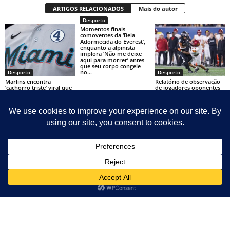
ARTIGOS RELACIONADOS
Mais do autor
Desporto
Momentos finais
comoventes da ‘Bela
Adormecida do Everest’,
enquanto a alpinista
implora ‘Não me deixe
aqui para morrer’ antes
que seu corpo congele
no...
Desporto
Desporto
Marlins encontra
Relatório de observação
‘cachorro triste’ viral que
de jogadores oponentes
não ganhou cachorro-
da USC – Jeremiah
quente e recompensará
Cooper, Penn State
menino muito bom com
‘dia dos sonhos’ no
estádio
Contact
Sitemap
Sobre Nosotras