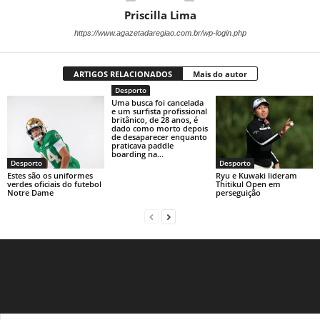
Priscilla Lima
https://www.agazetadaregiao.com.br/wp-login.php
ARTIGOS RELACIONADOS
Mais do autor
Desporto
Uma busca foi cancelada
e um surfista profissional
britânico, de 28 anos, é
dado como morto depois
de desaparecer enquanto
praticava paddle
boarding na...
Desporto
Desporto
Estes são os uniformes
Ryu e Kuwaki lideram
verdes oficiais do futebol
Thitikul Open em
Notre Dame
perseguição