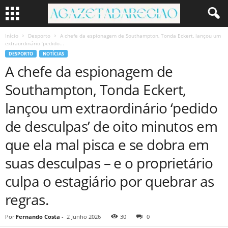
Início
Desporto
A chefe da espionagem de Southampton, Tonda Eckert, lançou um
extraordinário ‘pedido...
DESPORTO
NOTÍCIAS
A chefe da espionagem de
Southampton, Tonda Eckert,
lançou um extraordinário ‘pedido
de desculpas’ de oito minutos em
que ela mal pisca e se dobra em
suas desculpas – e o proprietário
culpa o estagiário por quebrar as
regras.
Por
Fernando Costa
-
2 Junho 2026
30
0