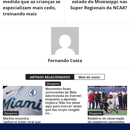
medida que as crianças se
estado do Mississippi nas
especializam mais cedo,
Super Regionais da NCAA?
treinando mais
Fernando Costa
ARTIGOS RELACIONADOS
Mais do autor
Desporto
Momentos finais
comoventes da ‘Bela
Adormecida do Everest’,
enquanto a alpinista
implora ‘Não me deixe
aqui para morrer’ antes
que seu corpo congele
no...
Desporto
Desporto
Marlins encontra
Relatório de observação
‘cachorro triste’ viral que
de jogadores oponentes
não ganhou cachorro-
da USC – Jeremiah
quente e recompensará
Cooper, Penn State