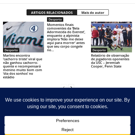
ARTIGOS RELACIONADOS
Mais do autor
Desporto
Momentos finais
comoventes da ‘Bela
Adormecida do Everest’,
enquanto a alpinista
implora ‘Não me deixe
aqui para morrer’ antes
que seu corpo congele
no...
Desporto
Desporto
Marlins encontra
Relatório de observação
‘cachorro triste’ viral que
de jogadores oponentes
não ganhou cachorro-
da USC – Jeremiah
quente e recompensará
Cooper, Penn State
menino muito bom com
‘dia dos sonhos’ no
estádio
Contact
Sitemap
Sobre Nosotras