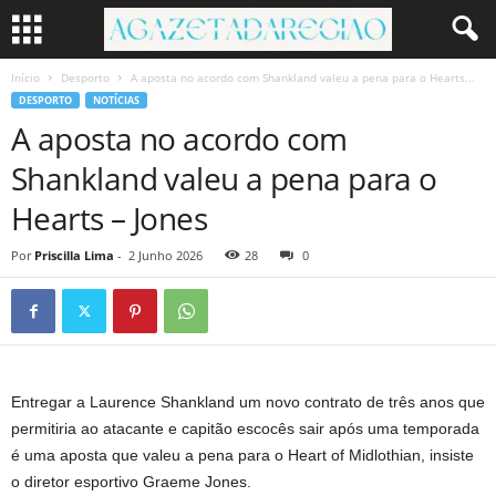
Início
Desporto
A aposta no acordo com Shankland valeu a pena para o Hearts...
DESPORTO
NOTÍCIAS
A aposta no acordo com
Shankland valeu a pena para o
Hearts – Jones
Por
Priscilla Lima
-
2 Junho 2026
28
0
Entregar a Laurence Shankland um novo contrato de três anos que
permitiria ao atacante e capitão escocês sair após uma temporada
é uma aposta que valeu a pena para o Heart of Midlothian, insiste
o diretor esportivo Graeme Jones.